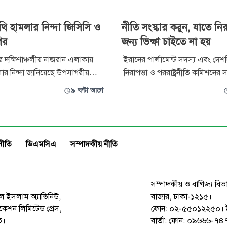
থি হামলার নিন্দা জিসিসি ও
নীতি সংস্কার করুন, যাতে নির
ের
জন্য ভিক্ষা চাইতে না হয়
দক্ষিণাঞ্চলীয় নাজরান এলাকায়
ইরানের পার্লামেন্ট সদস্য এবং দে
ার নিন্দা জানিয়েছে উপসাগরীয়
নিরাপত্তা ও পররাষ্ট্রনীতি কমিশনের স
রিষদ (জিসিসি) ও আরব লীগ।
রেজায়ি সৌদি আরবকে তাদের পররাষ্ট্র
৯ ঘণ্টা আগে
়েকজন বেসামরিক নাগরিক আহত
নীতি পুনর্বিবেচনার আহ্বান জানিয়েছ
বর আলজাজিরার। জিসিসির মহাসচিব
পাকিস্তান ও তুরস্কের সঙ্গে কাগুজে চ
ম্মদ আলবুদাইভি হামলাটিকে
সৌদি আরব প্রকৃত নিরাপত্তা নিশ্চি
 ও মানবিক আইন লঙ্ঘনকারী সন্ত্রাসী
না।
নীতি
ডিএমসিএ
সম্পাদকীয় নীতি
সম্পাদকীয় ও বাণিজ্য বিভ
রুল ইসলাম অ্যাভিনিউ,
বাজার, ঢাকা-১২১৫।
েশন লিমিটেড প্রেস,
ফোন: ০২-৫৫০১২২৫০। 
ত।
বার্তা: ফোন: ০৯৬৬৬-