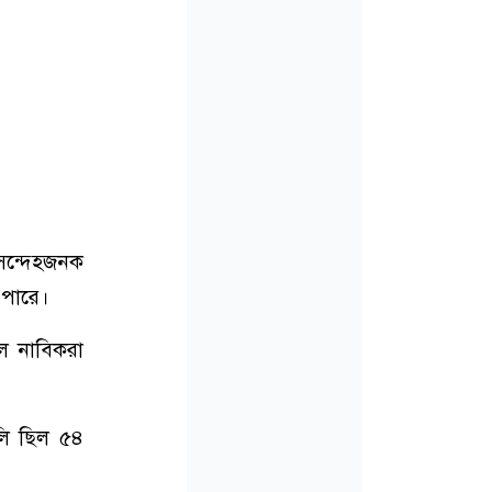
সন্দেহজনক
 পারে।
লে নাবিকরা
আলি ছিল ৫৪