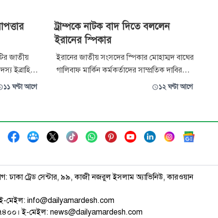
াপত্তার
ট্রাম্পকে নাটক বাদ দিতে বললেন
ইরানের স্পিকার
শটির জাতীয়
ইরানের জাতীয় সংসদের স্পিকার মোহাম্মদ বাঘের
দস্য ইব্রাহিম
গালিবাফ মার্কিন কর্মকর্তাদের সাম্প্রতিক দাবির
 ও নিরাপত্তা
প্রতিক্রিয়ায় তাদের ব্যর্থ ও পুরোনো কূটনীতির
১১ ঘণ্টা আগে
১২ ঘণ্টা আগে
েন। তার দাবি,
সমালোচনা করেছেন। তিনি বলেছেন, এসব বক্তব্য
ুক্তি করে
নতুন কিছু নয়; বরং এটি বারবার প্রদর্শনমূলক
ত করতে পারবে
নাটক।
াগ: ঢাকা ট্রেড সেন্টার, ৯৯, কাজী নজরুল ইসলাম অ্যাভিনিউ, কারওয়ান
ই-মেইল: info@dailyamardesh.com
৭৪৭৪০০। ই-মেইল: news@dailyamardesh.com