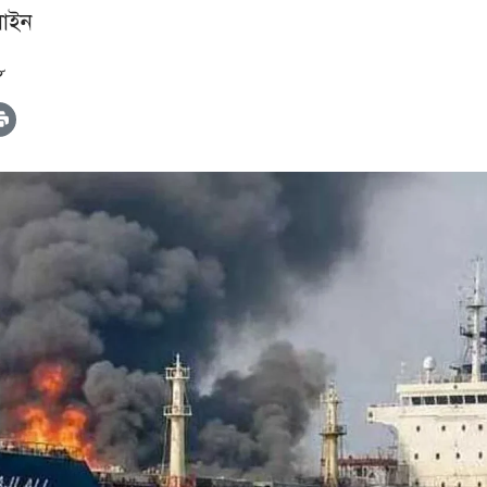
াইন
৮