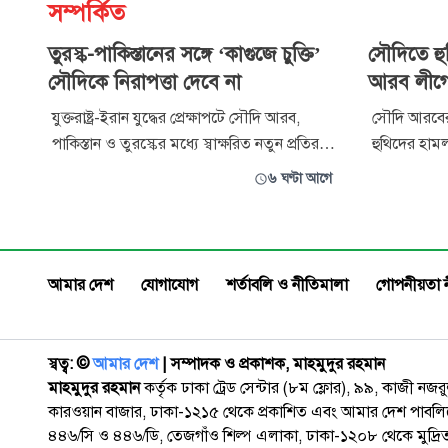
সম্পর্কিত
তুরস্ক-পাকিস্তানের সঙ্গে ‘কাগুজে চুক্তি’
সৌদিতে হু
সৌদিকে নিরাপত্তা দেবে না
আরব লীগ
যুক্তরাষ্ট্র-ইরান যুদ্ধের প্রেক্ষাপটে সৌদি আরব,
সৌদি আরবের 
পাকিস্তান ও তুরস্কের মধ্যে স্বাক্ষরিত নতুন প্রতিরক্ষা
হুথিদের হামল
চুক্তির কঠোর সমালোচনা করেছেন ইরানের
সহযোগিতা প
৬ ঘণ্টা আগে
পার্লামেন্ট সদস্য এবং জাতীয় নিরাপত্তা ও
হামলায় কয
পররাষ্ট্রনীতিবিষয়ক কমিশনের সদস্য ইব্রাহিম
হয়েছেন। খ
রেজায়ী। তিনি বলেছেন, তুরস্ক ও পাকিস্তানের সঙ্গে
জাসিম মোহা
এ কাগুজে চুক্তি সৌদ
‘আন্তর্জাতিক
আমার দেশ
যোগাযোগ
শর্তাবলি ও নীতিমালা
গোপনীয়তা 
কর্মকাণ্ড’ হিস
স্বত্ব: ©️
আমার দেশ
| সম্পাদক ও প্রকাশক, মাহমুদুর রহমান
মাহমুদুর রহমান
কর্তৃক ঢাকা ট্রেড সেন্টার (৮ম ফ্লোর), ৯৯, কাজী নজ
কারওয়ান বাজার, ঢাকা-১২১৫ থেকে প্রকাশিত এবং আমার দেশ পাবলিক
৪৪৬/সি ও ৪৪৬/ডি, তেজগাঁও শিল্প এলাকা, ঢাকা-১২০৮ থেকে মুদ্রি