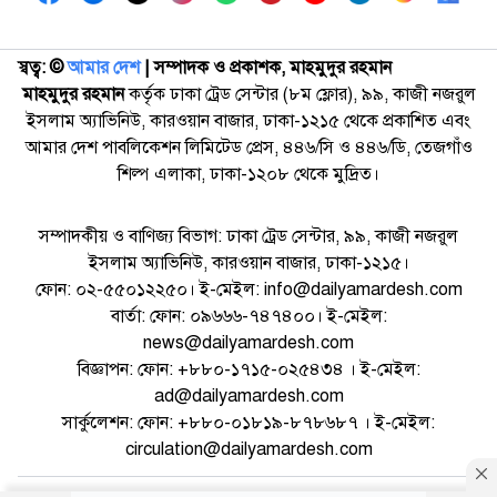
স্বত্ব: ©️
আমার দেশ
| সম্পাদক ও প্রকাশক, মাহমুদুর রহমান
মাহমুদুর রহমান
কর্তৃক ঢাকা ট্রেড সেন্টার (৮ম ফ্লোর), ৯৯, কাজী নজরুল
ইসলাম অ্যাভিনিউ, কারওয়ান বাজার, ঢাকা-১২১৫ থেকে প্রকাশিত এবং
আমার দেশ পাবলিকেশন লিমিটেড প্রেস, ৪৪৬/সি ও ৪৪৬/ডি, তেজগাঁও
শিল্প এলাকা, ঢাকা-১২০৮ থেকে মুদ্রিত।
সম্পাদকীয় ও বাণিজ্য বিভাগ: ঢাকা ট্রেড সেন্টার, ৯৯, কাজী নজরুল
ইসলাম অ্যাভিনিউ, কারওয়ান বাজার, ঢাকা-১২১৫।
ফোন: ০২-৫৫০১২২৫০। ই-মেইল: info@dailyamardesh.com
বার্তা: ফোন: ০৯৬৬৬-৭৪৭৪০০। ই-মেইল:
news@dailyamardesh.com
বিজ্ঞাপন: ফোন: +৮৮০-১৭১৫-০২৫৪৩৪ । ই-মেইল:
ad@dailyamardesh.com
সার্কুলেশন: ফোন: +৮৮০-০১৮১৯-৮৭৮৬৮৭ । ই-মেইল:
circulation@dailyamardesh.com