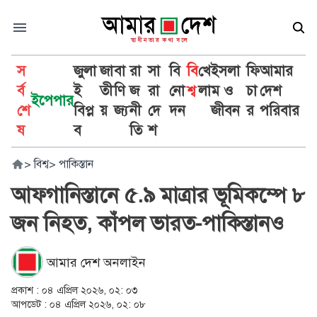
স
জুলা
জা
বা
রা
সা
বি
বি
খে
ইসলা
ফি
আমার
র্ব
ই
তী
ণি
জ
রা
নো
শ্ব
লা
ম ও
চা
দেশ
ইপেপার
শে
বিপ্ল
য়
জ্য
নী
দে
দন
জীবন
র
পরিবার
ষ
ব
তি
শ
>
বিশ্ব
>
পাকিস্তান
আফগানিস্তানে ৫.৯ মাত্রার ভূমিকম্পে ৮
জন নিহত, কাঁপল ভারত-পাকিস্তানও
আমার দেশ অনলাইন
প্রকাশ :
০৪ এপ্রিল ২০২৬, ০২: ০৩
আপডেট :
০৪ এপ্রিল ২০২৬, ০২: ০৮