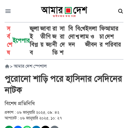
স
জুলা
জা
বা
রা
সা
বি
বি
খে
ইসলা
ফি
আমার
র্ব
ই
তী
ণি
জ
রা
নো
শ্ব
লা
ম ও
চা
দেশ
ইপেপার
শে
বিপ্ল
য়
জ্য
নী
দে
দন
জীবন
র
পরিবার
ষ
ব
তি
শ
>
আমার দেশ স্পেশাল
পুরোনো শাড়ি পরে হাসিনার সেদিনের
নাটক
বিশেষ প্রতিনিধি
প্রকাশ :
০৬ জানুয়ারি ২০২৫, ০৯: ৪২
আপডেট :
০৬ জানুয়ারি ২০২৫, ১০: ২৭