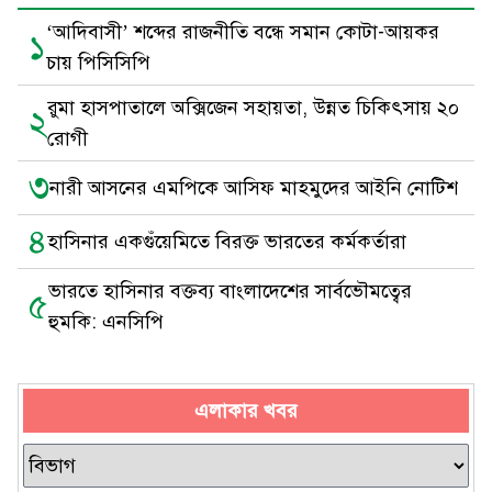
‘আদিবাসী’ শব্দের রাজনীতি বন্ধে সমান কোটা-আয়কর
১
চায় পিসিসিপি
রুমা হাসপাতালে অক্সিজেন সহায়তা, উন্নত চিকিৎসায় ২০
২
রোগী
৩
নারী আসনের এমপিকে আসিফ মাহমুদের আইনি নোটিশ
৪
হাসিনার একগুঁয়েমিতে বিরক্ত ভারতের কর্মকর্তারা
ভারতে হাসিনার বক্তব্য বাংলাদেশের সার্বভৌমত্বের
৫
হুমকি: এনসিপি
এলাকার খবর