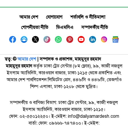
আমার দেশ
যোগাযোগ
শর্তাবলি ও নীতিমালা
গোপনীয়তা নীতি
ডিএমসিএ
সম্পাদকীয় নীতি
স্বত্ব: ©️
আমার দেশ
| সম্পাদক ও প্রকাশক, মাহমুদুর রহমান
মাহমুদুর রহমান
কর্তৃক ঢাকা ট্রেড সেন্টার (৮ম ফ্লোর), ৯৯, কাজী নজরুল
ইসলাম অ্যাভিনিউ, কারওয়ান বাজার, ঢাকা-১২১৫ থেকে প্রকাশিত এবং
আমার দেশ পাবলিকেশন লিমিটেড প্রেস, ৪৪৬/সি ও ৪৪৬/ডি, তেজগাঁও
শিল্প এলাকা, ঢাকা-১২০৮ থেকে মুদ্রিত।
সম্পাদকীয় ও বাণিজ্য বিভাগ: ঢাকা ট্রেড সেন্টার, ৯৯, কাজী নজরুল
ইসলাম অ্যাভিনিউ, কারওয়ান বাজার, ঢাকা-১২১৫।
ফোন: ০২-৫৫০১২২৫০। ই-মেইল: info@dailyamardesh.com
বার্তা: ফোন: ০৯৬৬৬-৭৪৭৪০০। ই-মেইল: