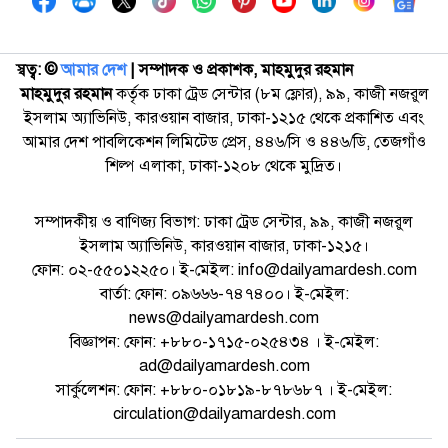
স্বত্ব: ©️
আমার দেশ
| সম্পাদক ও প্রকাশক, মাহমুদুর রহমান
মাহমুদুর রহমান
কর্তৃক ঢাকা ট্রেড সেন্টার (৮ম ফ্লোর), ৯৯, কাজী নজরুল
ইসলাম অ্যাভিনিউ, কারওয়ান বাজার, ঢাকা-১২১৫ থেকে প্রকাশিত এবং
আমার দেশ পাবলিকেশন লিমিটেড প্রেস, ৪৪৬/সি ও ৪৪৬/ডি, তেজগাঁও
শিল্প এলাকা, ঢাকা-১২০৮ থেকে মুদ্রিত।
সম্পাদকীয় ও বাণিজ্য বিভাগ: ঢাকা ট্রেড সেন্টার, ৯৯, কাজী নজরুল
ইসলাম অ্যাভিনিউ, কারওয়ান বাজার, ঢাকা-১২১৫।
ফোন: ০২-৫৫০১২২৫০। ই-মেইল: info@dailyamardesh.com
বার্তা: ফোন: ০৯৬৬৬-৭৪৭৪০০। ই-মেইল:
news@dailyamardesh.com
বিজ্ঞাপন: ফোন: +৮৮০-১৭১৫-০২৫৪৩৪ । ই-মেইল:
ad@dailyamardesh.com
সার্কুলেশন: ফোন: +৮৮০-০১৮১৯-৮৭৮৬৮৭ । ই-মেইল:
circulation@dailyamardesh.com