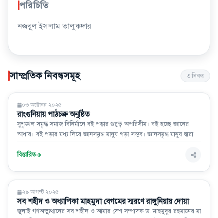
পরিচিতি
নজরুল ইসলাম তালুকদার
সাম্প্রতিক নিবন্ধসমূহ
৩
নিবন্ধ
পাঠকমেলা
০৩ অক্টোবর ২০২৫
রাংগুনিয়ায় পাঠচক্র অনুষ্ঠিত
সুশৃঙ্খল সমৃদ্ধ সমাজ বিনির্মানে বই পড়ার গুরুত্ব অপরিসীম। বই হচ্ছে জ্ঞানের
আধার। বই পড়ার মধ্য দিয়ে জ্ঞানসমৃদ্ধ মানুষ গড়া সম্ভব। জ্ঞানসমৃদ্ধ মানুষ দ্বারাই
সমৃদ্ধ সমাজ নির্মিত হয়। তাই পড়ার অভ্যাস গড়ে তুলতে পাঠচক্র অত্যন্ত জরুরি।
বিস্তারিত
পাঠকমেলা
২৯ আগস্ট ২০২৫
সব শহীদ ও অধ্যাপিকা মাহমুদা বেগমের স্মরণে রাঙ্গুনিয়ায় দোয়া
জুলাই গণঅভ্যুত্থানের সব শহীদ ও আমার দেশ সম্পাদক ড. মাহমুদুর রহমানের মা