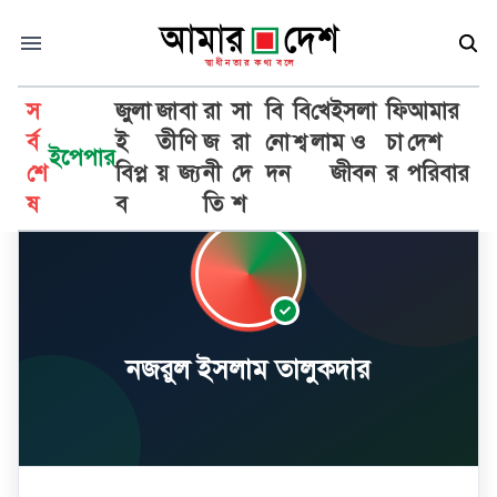
স
জুলা
জা
বা
রা
সা
বি
বি
খে
ইসলা
ফি
আমার
র্ব
ই
তী
ণি
জ
রা
নো
শ্ব
লা
ম ও
চা
দেশ
ইপেপার
শে
বিপ্ল
য়
জ্য
নী
দে
দন
জীবন
র
পরিবার
ষ
ব
তি
শ
নজরুল ইসলাম তালুকদার