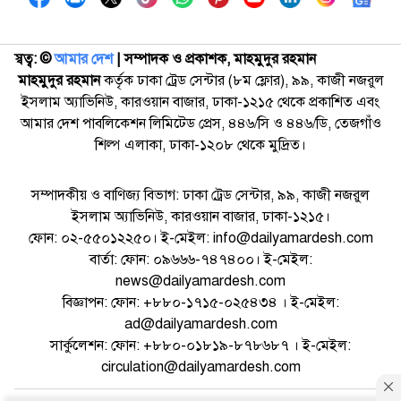
স্বত্ব: ©️
আমার দেশ
| সম্পাদক ও প্রকাশক, মাহমুদুর রহমান
মাহমুদুর রহমান
কর্তৃক ঢাকা ট্রেড সেন্টার (৮ম ফ্লোর), ৯৯, কাজী নজরুল
ইসলাম অ্যাভিনিউ, কারওয়ান বাজার, ঢাকা-১২১৫ থেকে প্রকাশিত এবং
আমার দেশ পাবলিকেশন লিমিটেড প্রেস, ৪৪৬/সি ও ৪৪৬/ডি, তেজগাঁও
শিল্প এলাকা, ঢাকা-১২০৮ থেকে মুদ্রিত।
সম্পাদকীয় ও বাণিজ্য বিভাগ: ঢাকা ট্রেড সেন্টার, ৯৯, কাজী নজরুল
ইসলাম অ্যাভিনিউ, কারওয়ান বাজার, ঢাকা-১২১৫।
ফোন: ০২-৫৫০১২২৫০। ই-মেইল: info@dailyamardesh.com
বার্তা: ফোন: ০৯৬৬৬-৭৪৭৪০০। ই-মেইল:
news@dailyamardesh.com
বিজ্ঞাপন: ফোন: +৮৮০-১৭১৫-০২৫৪৩৪ । ই-মেইল:
ad@dailyamardesh.com
সার্কুলেশন: ফোন: +৮৮০-০১৮১৯-৮৭৮৬৮৭ । ই-মেইল:
circulation@dailyamardesh.com