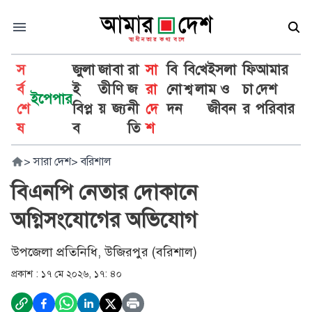
স
জুলা
জা
বা
রা
সা
বি
বি
খে
ইসলা
ফি
আমার
র্ব
ই
তী
ণি
জ
রা
নো
শ্ব
লা
ম ও
চা
দেশ
ইপেপার
শে
বিপ্ল
য়
জ্য
নী
দে
দন
জীবন
র
পরিবার
ষ
ব
তি
শ
>
সারা দেশ
>
বরিশাল
বিএনপি নেতার দোকানে
অগ্নিসংযোগের অভিযোগ
উপজেলা প্রতিনিধি, উজিরপুর (বরিশাল)
প্রকাশ :
১৭ মে ২০২৬, ১৭: ৪০