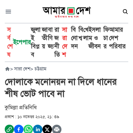
স
জুলা
জা
বা
রা
সা
বি
বি
খে
ইসলা
ফি
আমার
র্ব
ই
তী
ণি
জ
রা
নো
শ্ব
লা
ম ও
চা
দেশ
ইপেপার
শে
বিপ্ল
য়
জ্য
নী
দে
দন
জীবন
র
পরিবার
ষ
ব
তি
শ
>
সারা দেশ
>
চট্টগ্রাম
দোলাকে মনোনয়ন না দিলে ধানের
শীষ ভোট পাবে না
কুমিল্লা প্রতিনিধি
প্রকাশ :
১০ নভেম্বর ২০২৫, ২১: ৩৯