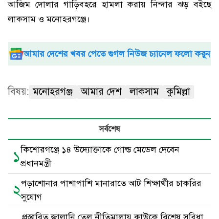
আজিম দোলার গাড়িবহরে হামলা করায় নিন্দার ঝড় বইছে
লাকসাম ও মনোহরগঞ্জে।
আমার দেশের খবর পেতে গুগল নিউজ চ্যানেল ফলো করুন
বিষয়:
মনোহরগঞ্জ
আমার দেশ
লাকসাম
কুমিল্লা
সর্বশেষ
কিশোরগঞ্জে ১৪ উদ্যোক্তাকে গোল্ড মেডেল দেবেন
১
প্রধানমন্ত্রী
পড়াশোনার পাশাপাশি মানারাতে আট শিক্ষার্থীর চাকরির
২
সুযোগ
প্রস্তাবিত জ্বালানি তেল নীতিমালায় কাউকে বিশেষ সুবিধা