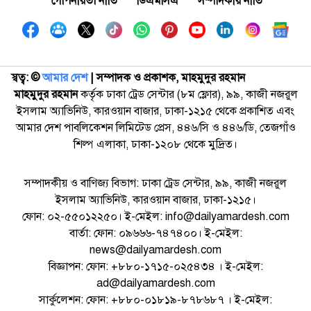
গোপনীয়তা নীতি
ডিএমসিএ
সম্পাদকীয় নীতি
স্বত্ব: ©️
আমার দেশ
| সম্পাদক ও প্রকাশক, মাহমুদুর রহমান
মাহমুদুর রহমান
কর্তৃক ঢাকা ট্রেড সেন্টার (৮ম ফ্লোর), ৯৯, কাজী নজরুল
ইসলাম অ্যাভিনিউ, কারওয়ান বাজার, ঢাকা-১২১৫ থেকে প্রকাশিত এবং
আমার দেশ পাবলিকেশন লিমিটেড প্রেস, ৪৪৬/সি ও ৪৪৬/ডি, তেজগাঁও
শিল্প এলাকা, ঢাকা-১২০৮ থেকে মুদ্রিত।
সম্পাদকীয় ও বাণিজ্য বিভাগ: ঢাকা ট্রেড সেন্টার, ৯৯, কাজী নজরুল
ইসলাম অ্যাভিনিউ, কারওয়ান বাজার, ঢাকা-১২১৫।
ফোন: ০২-৫৫০১২২৫০। ই-মেইল: info@dailyamardesh.com
বার্তা: ফোন: ০৯৬৬৬-৭৪৭৪০০। ই-মেইল:
news@dailyamardesh.com
বিজ্ঞাপন: ফোন: +৮৮০-১৭১৫-০২৫৪৩৪ । ই-মেইল:
ad@dailyamardesh.com
সার্কুলেশন: ফোন: +৮৮০-০১৮১৯-৮৭৮৬৮৭ । ই-মেইল: