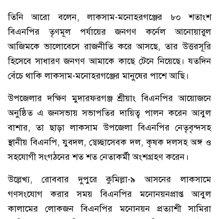
তিনি আরো বলেন, লাকসাম-মনোহরগঞ্জের ৮০ শতাংশ
বিএনপির তৃণমূল পর্যায়ের জনগণ কর্নেল আনোয়ারুল
আজিমকে ভালোবেসে রাজনীতি করে আসছে, তার উত্তরসূরি
হিসেবে সাধারণ জনগণ আমাকে কাছে টেনে নিয়েছে। যতদিন
বেঁচে থাকি লাকসাম-মনোহরগঞ্জের মানুষের পাশে আছি।
উপজেলার দক্ষিণ মুদারফরগঞ্জ শ্রীয়াং বিএনপির আয়োজনে
অনুষ্ঠিত এ জনসভায় সভাপতির দায়িত্ব পালন করেন আবুল
বাশার, তা ছাড়া লাকসাম উপজেলা বিএনপির নেতৃবৃন্দসহ
স্থানীয় বিএনপি, যুবদল, স্বেচ্ছাসেবক দল, কৃষক দলসহ অঙ্গ ও
সহযোগী সংগঠনের শত শত নেতাকর্মী অংশগ্রহণ করেন।
উল্লেখ্য, রোববার দুপুরে কুমিল্লা-৯ আসনের লাকসামে
গণসংযোগ করার সময় বিএনপির মনোনয়নপ্রাপ্ত আবুল
কালামের লোকজন বিএনপির মনোনয়ন প্রত্যাশী সামিরা