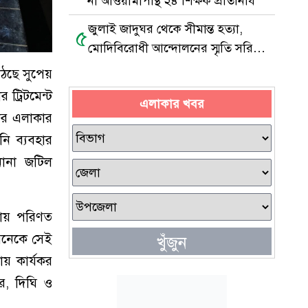
না আওয়ামীপন্থি ২৪ শিক্ষক প্রতিনিধি
জুলাই জাদুঘর থেকে সীমান্ত হত্যা,
৫
মোদিবিরোধী আন্দোলনের স্মৃতি সরিয়ে
ফেলা হয়েছে
 উঠছে সুপেয়
ট্রিটমেন্ট
এলাকার খবর
 পৌর এলাকার
নি ব্যবহার
নানা জটিল
পনায় পরিণত
 অনেকে সেই
খুঁজুন
ায় কার্যকর
কুর, দিঘি ও