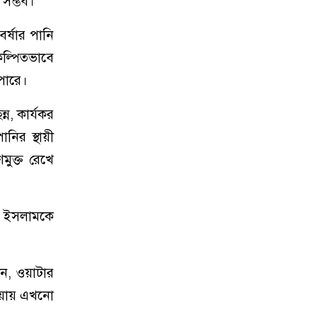
 সম্ভব।
র্ষার পানি
কল্পিতভাবে
পারে।
্ন, কার্যকর
ানির স্থায়ী
মুক্ত রেখে
ল ইসলামকে
ন, ওয়াটার
পাওয়ায় এখনো