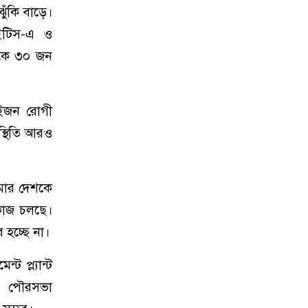
ঝুঁকি বাড়ে।
ইটিস-এ ও
েকে ৩০ জন
ুইজন রোগী
স্থিতি আরও
আমার দেশকে
 কাজ চলছে।
হচ্ছে না।
ট প্ল্যান্ট
ণ্ড পৌরসভা