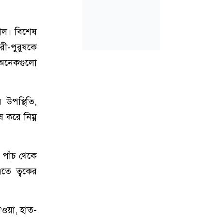
শীল। বিশেষ
ী-পুরুষকে
র অনেকগুলো
 উপস্থিতি,
 করে নিম্ন
 পাঁচ থেকে
তে ত্বকের
াওয়া, হাত-