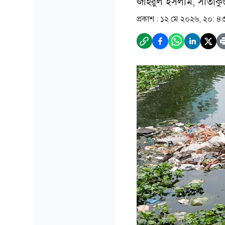
জহিরুল ইসলাম, সীতাকুণ্ড 
প্রকাশ :
১২ মে ২০২৬, ২০: ৪