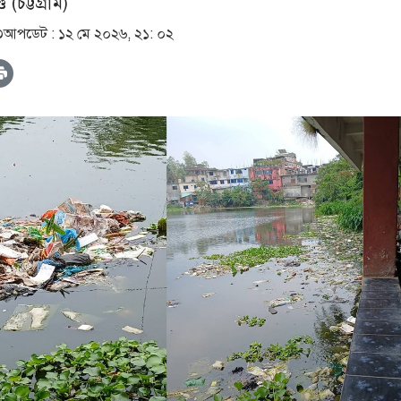
(চট্টগ্রাম)
৩
আপডেট :
১২ মে ২০২৬, ২১: ০২