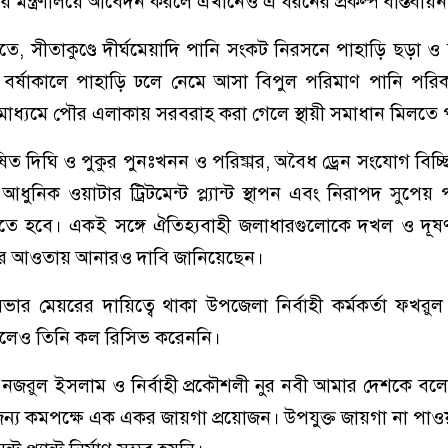
র মন্ত্রণালয়ে আবেদন করলে এখানেও এ ধরনের প্রকল্প বাস্তবায়ন
ে, সীতাকুণ্ডে দীর্ঘমেয়াদি পানি সংকট নিরসনে পাহাড়ি ছড়া ও ব
। বর্ষাকালে পাহাড়ি ঢলে নেমে আসা বিপুল পরিমাণ পানি পরি
াধ্যমে পৌর এলাকায় সরবরাহ করা গেলে স্থায়ী সমাধান মিলতে 
ষিত দিঘি ও পুকুর পুনঃখনন ও পরিষ্কার, অবৈধ ড্রেন সংযোগ বিচ্ছিন
িত, আধুনিক ওয়াটার ট্রিটমেন্ট প্ল্যান্ট স্থাপন এবং নিরাপদ সুপেয় প
করতে হবে। একই সঙ্গে ঐতিহ্যবাহী জলাধারগুলোকে দখল ও দূষণ
পনার আওতায় আনারও দাবি জানিয়েছেন।
র মেয়রের দায়িত্বে থাকা উপজেলা নির্বাহী কর্মকর্তা ফখরু
লেও তিনি কল রিসিভ করেননি।
রুল ইসলাম ও নির্বাহী প্রকৌশলী নুর নবী আমার দেশকে বলে
থাপনের জন্য কমপক্ষে এক একর জায়গা প্রয়োজন। উপযুক্ত জায়গা না 