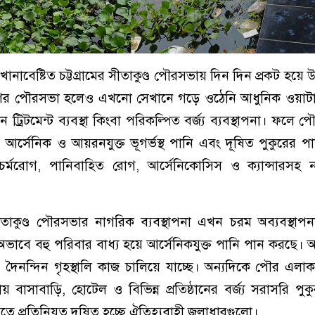
রখানাবেষ্টিত চট্টগ্রামের সীতাকুণ্ড পৌরসভায় দিন দিন প্রকট হয়ে
েণির পৌরসভা হলেও এখনো সেখানে গড়ে ওঠেনি আধুনিক ওয়াটার 
টেশন ট্রিটমেন্ট ব্যবস্থা কিংবা পরিকল্পিত বর্জ্য ব্যবস্থাপনা। ফলে
 আর্সেনিক ও আয়রনযুক্ত ভূগর্ভস্থ পানি এবং দূষিত পুকুরের পা
্মরোগ, পানিবাহিত রোগ, আর্সেনিকোসিস ও ক্যান্সারসহ 
ীতাকুণ্ড পৌরসভার নাগরিক ব্যবস্থাপনা এখন চরম অব্যবস্থা
ভাবে বহু পরিবার বাধ্য হয়ে আর্সেনিকযুক্ত পানি পান করছে।
া ও দৈনন্দিন গৃহস্থালি কাজ চালিয়ে যাচ্ছে। অন্যদিকে পৌর এলাক
াকায় বাসাবাড়ি, হোটেল ও বিভিন্ন প্রতিষ্ঠানের বর্জ্য সরাসরি পু
ে প্রতিনিয়ত দূষিত হচ্ছে ঐতিহ্যবাহী জলাধারগুলো।