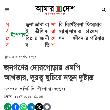
স
জুলা
জা
বা
রা
সা
বি
বি
খে
ইসলা
ফি
আমার
র্ব
ই
তী
ণি
জ
রা
নো
শ্ব
লা
ম ও
চা
দেশ
ইপেপার
শে
বিপ্ল
য়
জ্য
নী
দে
দন
জীবন
র
পরিবার
ষ
ব
তি
শ
>
সারা দেশ
>
রংপুর
জনগণের দোরগোড়ায় এমপি
আখতার, দূরত্ব ঘুচিয়ে নতুন দৃষ্টান্ত
উপজেলা প্রতিনিধি, পীরগাছা (রংপুর)
প্রকাশ :
১২ মে ২০২৬, ২১: ৩৪