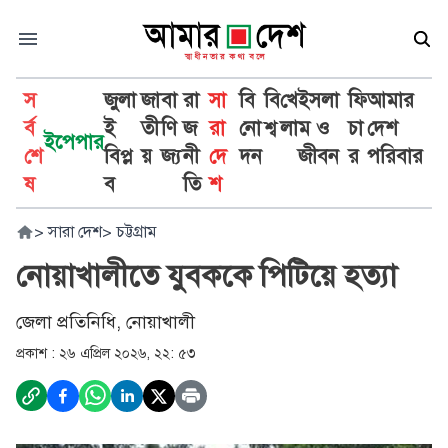
স
জুলা
জা
বা
রা
সা
বি
বি
খে
ইসলা
ফি
আমার
র্ব
ই
তী
ণি
জ
রা
নো
শ্ব
লা
ম ও
চা
দেশ
ইপেপার
শে
বিপ্ল
য়
জ্য
নী
দে
দন
জীবন
র
পরিবার
ষ
ব
তি
শ
>
সারা দেশ
>
চট্টগ্রাম
নোয়াখালীতে যুবককে পিটিয়ে হত্যা
জেলা প্রতিনিধি, নোয়াখালী
প্রকাশ :
২৬ এপ্রিল ২০২৬, ২২: ৫৩