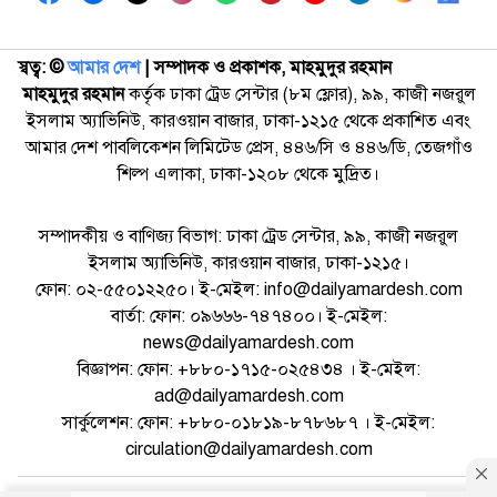
স্বত্ব: ©️
আমার দেশ
| সম্পাদক ও প্রকাশক, মাহমুদুর রহমান
মাহমুদুর রহমান
কর্তৃক ঢাকা ট্রেড সেন্টার (৮ম ফ্লোর), ৯৯, কাজী নজরুল
ইসলাম অ্যাভিনিউ, কারওয়ান বাজার, ঢাকা-১২১৫ থেকে প্রকাশিত এবং
আমার দেশ পাবলিকেশন লিমিটেড প্রেস, ৪৪৬/সি ও ৪৪৬/ডি, তেজগাঁও
শিল্প এলাকা, ঢাকা-১২০৮ থেকে মুদ্রিত।
সম্পাদকীয় ও বাণিজ্য বিভাগ: ঢাকা ট্রেড সেন্টার, ৯৯, কাজী নজরুল
ইসলাম অ্যাভিনিউ, কারওয়ান বাজার, ঢাকা-১২১৫।
ফোন: ০২-৫৫০১২২৫০। ই-মেইল: info@dailyamardesh.com
বার্তা: ফোন: ০৯৬৬৬-৭৪৭৪০০। ই-মেইল:
news@dailyamardesh.com
বিজ্ঞাপন: ফোন: +৮৮০-১৭১৫-০২৫৪৩৪ । ই-মেইল:
ad@dailyamardesh.com
সার্কুলেশন: ফোন: +৮৮০-০১৮১৯-৮৭৮৬৮৭ । ই-মেইল:
circulation@dailyamardesh.com