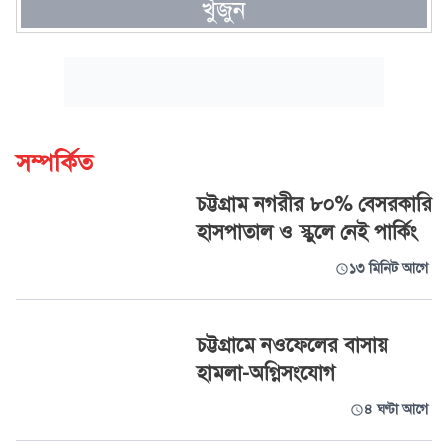
খুঁজুন
সম্পর্কিত
চট্টগ্রাম নগরীর ৮০% বেসরকারি
হাসপাতাল ও স্কুলে নেই পার্কিং
১৩ মিনিট আগে
চট্টগ্রামে নওফেলের বাসায়
হামলা-অগ্নিসংযোগ
৪ ঘণ্টা আগে