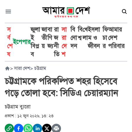
স
জুলা
জা
বা
রা
সা
বি
বি
খে
ইসলা
ফি
আমার
র্ব
ই
তী
ণি
জ
রা
নো
শ্ব
লা
ম ও
চা
দেশ
ইপেপার
শে
বিপ্ল
য়
জ্য
নী
দে
দন
জীবন
র
পরিবার
ষ
ব
তি
শ
>
সারা দেশ
>
চট্টগ্রাম
চট্টগ্রামকে পরিকল্পিত শহর হিসেবে
গড়ে তোলা হবে: সিডিএ চেয়ারম্যান
চট্টগ্রাম ব্যুরো
প্রকাশ :
১২ জুন ২০২৬, ১৩: ২৩