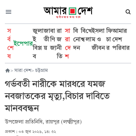
স
জুলা
জা
বা
রা
সা
বি
বি
খে
ইসলা
ফি
আমার
র্ব
ই
তী
ণি
জ
রা
নো
শ্ব
লা
ম ও
চা
দেশ
ইপেপার
শে
বিপ্ল
য়
জ্য
নী
দে
দন
জীবন
র
পরিবার
ষ
ব
তি
শ
>
সারা দেশ
>
চট্টগ্রাম
গর্ভবতী নারীকে মারধরে যমজ
নবজাতকের মৃত্যু,বিচার দাবিতে
মানববন্ধন
উপজেলা প্রতিনিধি, ‎রায়পুর (লক্ষ্মীপুর)
প্রকাশ :
০৩ জুন ২০২৬, ১৪: ৫২