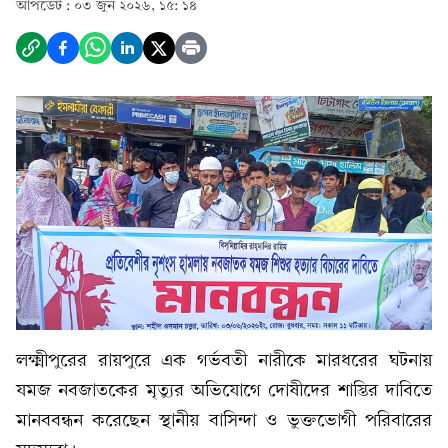
আপডেট :
০৩ জুন ২০২৬, ১৫: ১৪
লক্ষ্মীপুরের রায়পুরে এক গর্ভবতী নারীকে মারধরের ঘটনায়
যমজ নবজাতকের মৃত্যুর অভিযোগে দোষীদের শাস্তির দাবিতে
মানববন্ধন করেছেন স্থানীয় বাসিন্দা ও ভুক্তভোগী পরিবারের