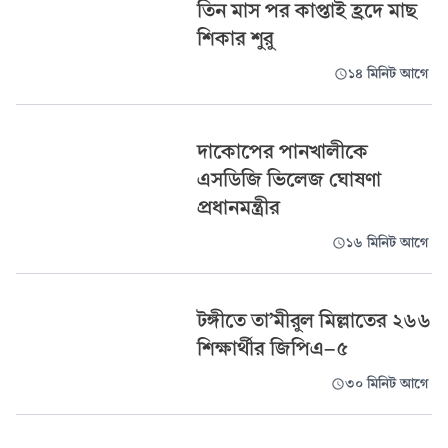
তিন মাস পর কাপ্তাই হ্রদে মাছ
শিকার শুরু
১৪ মিনিট আগে
দাকোপের পানখালীকে
এসডিজি ভিলেজ ঘোষণা
প্রধানমন্ত্রীর
১৬ মিনিট আগে
টঙ্গীতে তা’মীরুল মিল্লাতের ২৬৬
শিক্ষার্থীর জিপিএ-৫
৩০ মিনিট আগে