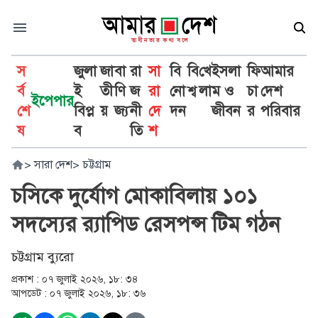
স
জুলা
জা
বা
রা
সা
বি
বি
খে
ইসলা
ফি
আমার
র্ব
ই
তী
ণি
জ
রা
নো
শ্ব
লা
ম ও
চা
দেশ
ইপেপার
শে
বিপ্ল
য়
জ্য
নী
দে
দন
জীবন
র
পরিবার
ষ
ব
তি
শ
>
সারা দেশ
>
চট্টগ্রাম
চসিকে দুর্যোগ মোকাবিলায় ১০১
সদস্যের র‌্যাপিড রেসপন্স টিম গঠন
চট্টগ্রাম ব্যুরো
প্রকাশ :
০৭ জুলাই ২০২৬, ১৮: ৩৪
আপডেট :
০৭ জুলাই ২০২৬, ১৮: ৩৬