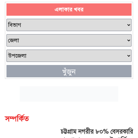
এলাকার খবর
খুঁজুন
সম্পর্কিত
চট্টগ্রাম নগরীর ৮০% বেসরকারি