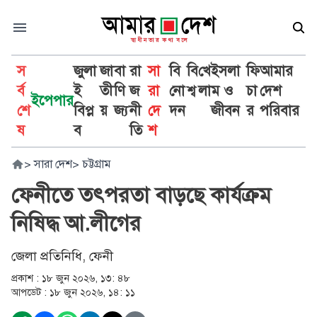
স
জুলা
জা
বা
রা
সা
বি
বি
খে
ইসলা
ফি
আমার
র্ব
ই
তী
ণি
জ
রা
নো
শ্ব
লা
ম ও
চা
দেশ
ইপেপার
শে
বিপ্ল
য়
জ্য
নী
দে
দন
জীবন
র
পরিবার
ষ
ব
তি
শ
>
সারা দেশ
>
চট্টগ্রাম
ফেনীতে তৎপরতা বাড়ছে কার্যক্রম
নিষিদ্ধ আ.লীগের
জেলা প্রতিনিধি, ফেনী
প্রকাশ :
১৮ জুন ২০২৬, ১৩: ৪৮
আপডেট :
১৮ জুন ২০২৬, ১৪: ১১