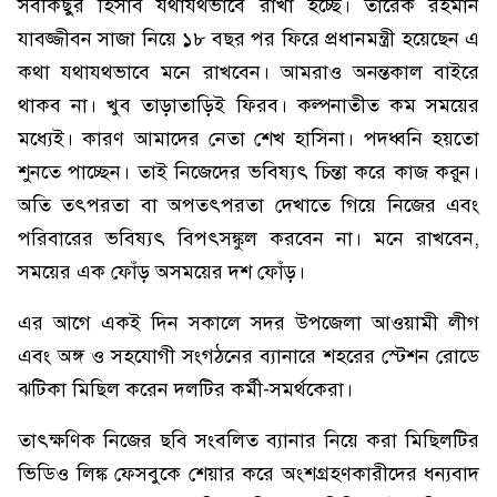
সবকিছুর হিসাব যথাযথভাবে রাখা হচ্ছে। তারেক রহমান
যাবজ্জীবন সাজা নিয়ে ১৮ বছর পর ফিরে প্রধানমন্ত্রী হয়েছেন এ
কথা যথাযথভাবে মনে রাখবেন। আমরাও অনন্তকাল বাইরে
থাকব না। খুব তাড়াতাড়িই ফিরব। কল্পনাতীত কম সময়ের
মধ্যেই। কারণ আমাদের নেতা শেখ হাসিনা। পদধ্বনি হয়তো
শুনতে পাচ্ছেন। তাই নিজেদের ভবিষ্যৎ চিন্তা করে কাজ করুন।
অতি তৎপরতা বা অপতৎপরতা দেখাতে গিয়ে নিজের এবং
পরিবারের ভবিষ্যৎ বিপৎসঙ্কুল করবেন না। মনে রাখবেন,
সময়ের এক ফোঁড় অসময়ের দশ ফোঁড়।
এর আগে একই দিন সকালে সদর উপজেলা আওয়ামী লীগ
এবং অঙ্গ ও সহযোগী সংগঠনের ব্যানারে শহরের স্টেশন রোডে
ঝটিকা মিছিল করেন দলটির কর্মী-সমর্থকেরা।
তাৎক্ষণিক নিজের ছবি সংবলিত ব্যানার নিয়ে করা মিছিলটির
ভিডিও লিঙ্ক ফেসবুকে শেয়ার করে অংশগ্রহণকারীদের ধন্যবাদ