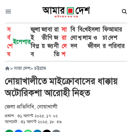
স
জুলা
জা
বা
রা
সা
বি
বি
খে
ইসলা
ফি
আমার
র্ব
ই
তী
ণি
জ
রা
নো
শ্ব
লা
ম ও
চা
দেশ
ইপেপার
শে
বিপ্ল
য়
জ্য
নী
দে
দন
জীবন
র
পরিবার
ষ
ব
তি
শ
>
সারা দেশ
>
চট্টগ্রাম
নোয়াখালীতে মাইক্রোবাসের ধাক্কায়
অটোরিকশা আরোহী নিহত
জেলা প্রতিনিধি, নোয়াখালী
প্রকাশ :
৩১ আগস্ট ২০২৫, ১৭: ০২
আপডেট :
৩১ আগস্ট ২০২৫, ১৮: ৪৯