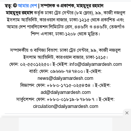
স্বত্ব: ©️
আমার দেশ
| সম্পাদক ও প্রকাশক, মাহমুদুর রহমান
মাহমুদুর রহমান
কর্তৃক ঢাকা ট্রেড সেন্টার (৮ম ফ্লোর), ৯৯, কাজী নজরুল
ইসলাম অ্যাভিনিউ, কারওয়ান বাজার, ঢাকা-১২১৫ থেকে প্রকাশিত এবং
আমার দেশ পাবলিকেশন লিমিটেড প্রেস, ৪৪৬/সি ও ৪৪৬/ডি, তেজগাঁও
শিল্প এলাকা, ঢাকা-১২০৮ থেকে মুদ্রিত।
সম্পাদকীয় ও বাণিজ্য বিভাগ: ঢাকা ট্রেড সেন্টার, ৯৯, কাজী নজরুল
ইসলাম অ্যাভিনিউ, কারওয়ান বাজার, ঢাকা-১২১৫।
ফোন: ০২-৫৫০১২২৫০। ই-মেইল: info@dailyamardesh.com
বার্তা: ফোন: ০৯৬৬৬-৭৪৭৪০০। ই-মেইল:
news@dailyamardesh.com
বিজ্ঞাপন: ফোন: +৮৮০-১৭১৫-০২৫৪৩৪ । ই-মেইল:
ad@dailyamardesh.com
সার্কুলেশন: ফোন: +৮৮০-০১৮১৯-৮৭৮৬৮৭ । ই-মেইল:
circulation@dailyamardesh.com
ওয়েব মেইল
কনভার্টার
আর্কাইভ
বিজ্ঞাপন
সাইটম্যাপ