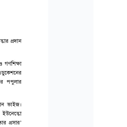
কার প্রদান
ও গণশিক্ষা
 এডুকেশনের
ফর পপুলার
ুসান ভাইজ।
া ইউনেস্কো
ার প্রসার’