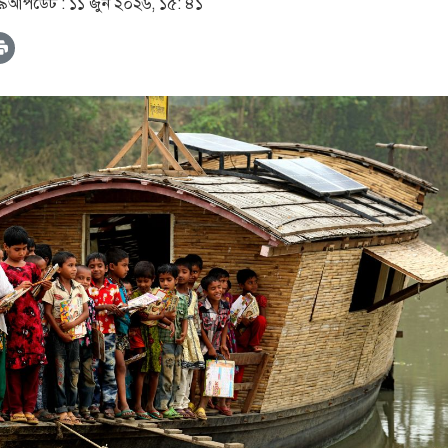
৩৯
আপডেট :
১১ জুন ২০২৬, ১৫: ৪১