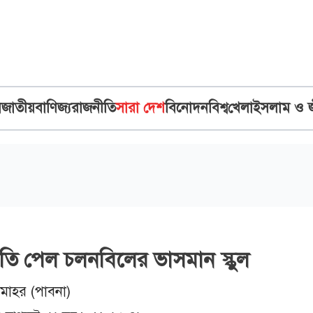
ব
জাতীয়
বাণিজ্য
রাজনীতি
সারা দেশ
বিনোদন
বিশ্ব
খেলা
ইসলাম ও 
কৃতি পেল চলনবিলের ভাসমান স্কুল
টমোহর (পাবনা)