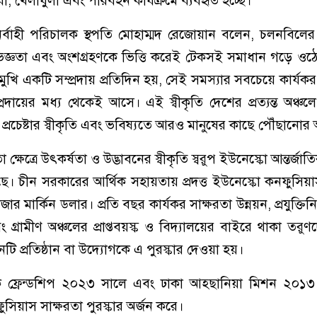
েবা, খেলাধুলা এবং পরিবহন কার্যক্রমে ব্যবহৃত হচ্ছে।
র নির্বাহী পরিচালক স্থপতি মোহাম্মদ রেজোয়ান বলেন, চলনবিল
, অভিজ্ঞতা এবং অংশগ্রহণকে ভিত্তি করেই টেকসই সমাধান গড়ে ও
োমুখি একটি সম্প্রদায় প্রতিদিন হয়, সেই সমস্যার সবচেয়ে কার্যক
্রদায়ের মধ্য থেকেই আসে। এই স্বীকৃতি দেশের প্রত্যন্ত অঞ্চ
 প্রচেষ্টার স্বীকৃতি এবং ভবিষ্যতে আরও মানুষের কাছে পৌঁছানোর অ
্ষেত্রে উৎকর্ষতা ও উদ্ভাবনের স্বীকৃতি স্বরুপ ইউনেস্কো আন্তর্জাত
ছে। চীন সরকারের আর্থিক সহায়তায় প্রদত্ত ইউনেস্কো কনফুসিয়া
াজার মার্কিন ডলার। প্রতি বছর কার্যকর সাক্ষরতা উন্নয়ন, প্রযুক্তিনি
রামীণ অঞ্চলের প্রাপ্তবয়স্ক ও বিদ্যালয়ের বাইরে থাকা তরুণদ
নটি প্রতিষ্ঠান বা উদ্যোগকে এ পুরস্কার দেওয়া হয়।
েকে ফ্রেন্ডশিপ ২০২৩ সালে এবং ঢাকা আহ্ছানিয়া মিশন ২০১
ফুসিয়াস সাক্ষরতা পুরস্কার অর্জন করে।