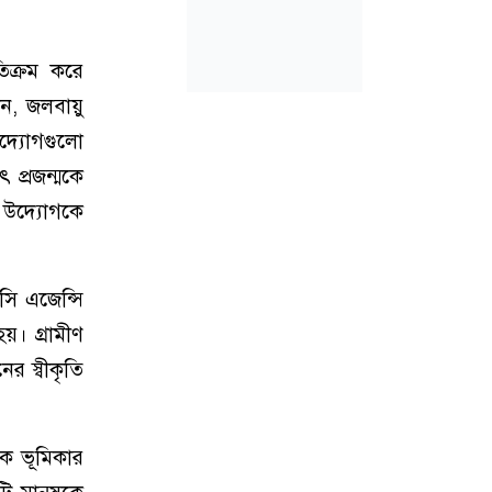
তিক্রম করে
েন, জলবায়ু
 উদ্যোগগুলো
ৎ প্রজন্মকে
 উদ্যোগকে
সি এজেন্সি
য়। গ্রামীণ
ের স্বীকৃতি
লক ভূমিকার