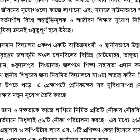
 বলেন, সাক্ষরতা কেবল পড়তে ও লিখতে শেখার বিষয় নয়; এট
গ্রহণ, জীবনের সুযোগগুলো কাজে লাগানো এবং সমাজে সক্রিয়ভাবে 
বর্তনশীল বিশ্বে অন্তর্ভুক্তিমূলক ও আজীবন শিক্ষার সুযোগ নি
িকা ক্রমেই গুরুত্বপূর্ণ হয়ে উঠছে।
াসমান বিদ্যালয় প্রকল্প একটি ব্যতিক্রমধর্মী ও স্থানীয়ভাবে উদ্ভ
র বৃহত্তম জলাভূমি অঞ্চল চলনবিলের বিভিন্ন (চাটমোহর, ভাঙ্গুড়া
্রাম, গুরুদাসপুর, সিংড়াসহ) জলপথে শিক্ষা সহায়তা প্রদান কর
ে স্থানীয় শিশুদের জন্য নিয়মিত বিদ্যালয়ে যাওয়া অত্যন্ত কঠিন,
 উপচে পড়ে। এ প্রেক্ষাপটে শ্রেণিকক্ষের সব সুবিধাসম্পন্ন ন
িক্ষার নতুন সুযোগ তৈরি করছে।
ণ জ্ঞান ও দক্ষতাকে কাজে লাগিয়ে নির্মিত প্রতিটি নৌকায় সৌরবিদ্য
্তমানে সিধুলাই ৫৬টি নৌকা পরিচালনা করছে। এর মধ্যে ২৬
্রন্থাগার ও কম্পিউটার ল্যাব এবং ৮টি প্রশিক্ষণ কেন্দ্র হিসেবে ব্য