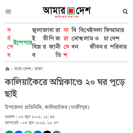
স
জুলা
জা
বা
রা
সা
বি
বি
খে
ইসলা
ফি
আমার
র্ব
ই
তী
ণি
জ
রা
নো
শ্ব
লা
ম ও
চা
দেশ
ইপেপার
শে
বিপ্ল
য়
জ্য
নী
দে
দন
জীবন
র
পরিবার
ষ
ব
তি
শ
>
সারা দেশ
>
ঢাকা
কালিয়াকৈরে অগ্নিকাণ্ডে ২০ ঘর পুড়ে
ছাই
উপজেলা প্রতিনিধি, কালিয়াকৈর (গাজীপুর)
প্রকাশ :
০৩ জুন ২০২৬, ১২: ৪৪
আপডেট :
০৩ জুন ২০২৬, ১২: ৫৭