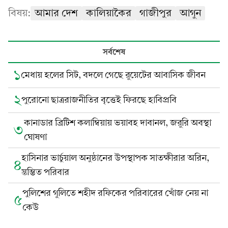
বিষয়:
আমার দেশ
কালিয়াকৈর
গাজীপুর
আগুন
সর্বশেষ
১
মেধায় হলের সিট, বদলে গেছে রুয়েটের আবাসিক জীবন
২
পুরোনো ছাত্ররাজনীতির বৃত্তেই ফিরছে হাবিপ্রবি
কানাডার ব্রিটিশ কলাম্বিয়ায় ভয়াবহ দাবানল, জরুরি অবস্থা
৩
ঘোষণা
হাসিনার ভার্চুয়াল অনুষ্ঠানের উপস্থাপক সাতক্ষীরার অরিন,
৪
স্তম্ভিত পরিবার
পুলিশের গুলিতে শহীদ রফিকের পরিবারের খোঁজ নেয় না
৫
কেউ