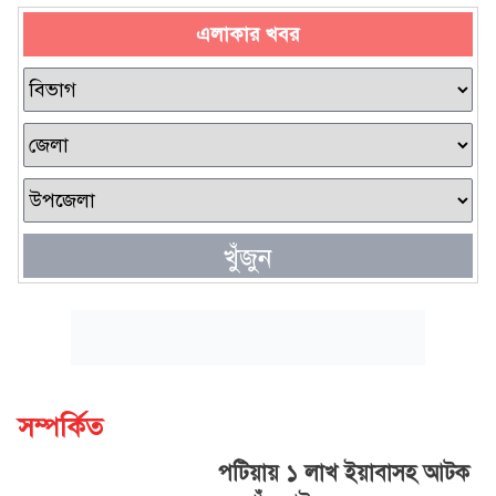
এলাকার খবর
খুঁজুন
সম্পর্কিত
পটিয়ায় ১ লাখ ইয়াবাসহ আটক