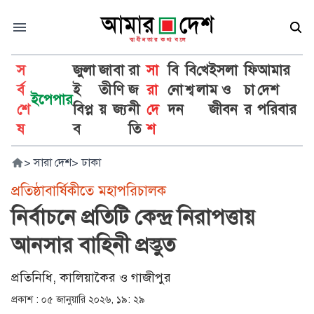
স
জুলা
জা
বা
রা
সা
বি
বি
খে
ইসলা
ফি
আমার
র্ব
ই
তী
ণি
জ
রা
নো
শ্ব
লা
ম ও
চা
দেশ
ইপেপার
শে
বিপ্ল
য়
জ্য
নী
দে
দন
জীবন
র
পরিবার
ষ
ব
তি
শ
>
সারা দেশ
>
ঢাকা
প্রতিষ্ঠাবার্ষিকীতে মহাপরিচালক
নির্বাচনে প্রতিটি কেন্দ্র নিরাপত্তায়
আনসার বাহিনী প্রস্তুত
প্রতিনিধি, কালিয়াকৈর ও গাজীপুর
প্রকাশ :
০৫ জানুয়ারি ২০২৬, ১৯: ২৯