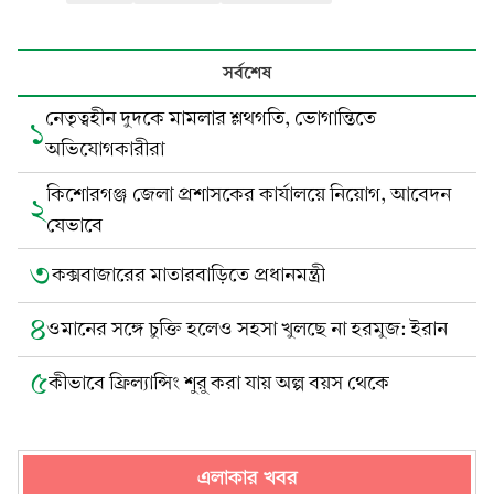
সর্বশেষ
নেতৃত্বহীন দুদকে মামলার শ্লথগতি, ভোগান্তিতে
১
অভিযোগকারীরা
কিশোরগঞ্জ জেলা প্রশাসকের কার্যালয়ে নিয়োগ, আবেদন
২
যেভাবে
৩
কক্সবাজারের মাতারবাড়িতে প্রধানমন্ত্রী
৪
ওমানের সঙ্গে চুক্তি হলেও সহসা খুলছে না হরমুজ: ইরান
৫
কীভাবে ফ্রিল্যান্সিং শুরু করা যায় অল্প বয়স থেকে
এলাকার খবর