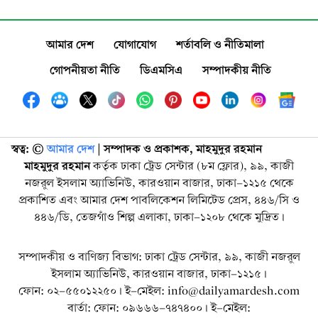
আমার দেশ
যোগাযোগ
শর্তাবলি ও নীতিমালা
গোপনীয়তা নীতি
ডিএমসিএ
সম্পাদকীয় নীতি
স্বত্ব: ©️
আমার দেশ
| সম্পাদক ও প্রকাশক, মাহমুদুর রহমান
মাহমুদুর রহমান
কর্তৃক ঢাকা ট্রেড সেন্টার (৮ম ফ্লোর), ৯৯, কাজী
নজরুল ইসলাম অ্যাভিনিউ, কারওয়ান বাজার, ঢাকা-১২১৫ থেকে
প্রকাশিত এবং আমার দেশ পাবলিকেশন লিমিটেড প্রেস, ৪৪৬/সি ও
৪৪৬/ডি, তেজগাঁও শিল্প এলাকা, ঢাকা-১২০৮ থেকে মুদ্রিত।
সম্পাদকীয় ও বাণিজ্য বিভাগ: ঢাকা ট্রেড সেন্টার, ৯৯, কাজী নজরুল
ইসলাম অ্যাভিনিউ, কারওয়ান বাজার, ঢাকা-১২১৫।
ফোন: ০২-৫৫০১২২৫০। ই-মেইল: info@dailyamardesh.com
বার্তা: ফোন: ০৯৬৬৬-৭৪৭৪০০। ই-মেইল: