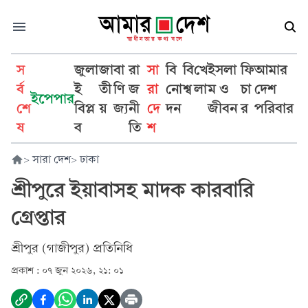
স
জুলা
জা
বা
রা
সা
বি
বি
খে
ইসলা
ফি
আমার
র্ব
ই
তী
ণি
জ
রা
নো
শ্ব
লা
ম ও
চা
দেশ
ইপেপার
শে
বিপ্ল
য়
জ্য
নী
দে
দন
জীবন
র
পরিবার
ষ
ব
তি
শ
>
সারা দেশ
>
ঢাকা
শ্রীপুরে ইয়াবাসহ মাদক কারবারি
গ্রেপ্তার
শ্রীপুর (গাজীপুর) প্রতিনিধি
প্রকাশ :
০৭ জুন ২০২৬, ২১: ০১