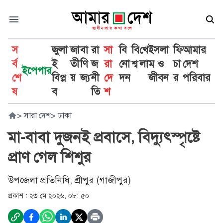
স
জুলা
জা
বা
রা
সা
বি
বি
খে
ইসলা
ফি
আমার
র্ব
ই
তী
ণি
জ
রা
নো
শ্ব
লা
ম ও
চা
দেশ
ইপেপার
শে
বিপ্ল
য়
জ্য
নী
দে
দন
জীবন
র
পরিবার
ষ
ব
তি
শ
>
সারা দেশ
>
ঢাকা
মা-বাবা দুজনই প্রবাসে, বিদ্যুৎস্পৃষ্টে
প্রাণ গেল শিশুর
উপজেলা প্রতিনিধি, শ্রীপুর (গাজীপুর)
প্রকাশ :
২৩ মে ২০২৬, ০৮: ৫০