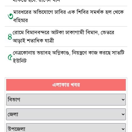
থাকতে হবে: রাশেদ খাঁন
মারধরের অভিযোগে ঢাবির এক শিবির সমর্থক হল থেকে
৩
বহিষ্কার
রোমে বিমানবন্দরে আটকা ঢাকাগামী বিমান, ভেতরে
৪
আড়াই শতাধিক যাত্রী
নেত্রকোনায় ভয়াবহ অগ্নিকাণ্ড, নিয়ন্ত্রণে কাজ করছে সাতটি
৫
ইউনিট
এলাকার খবর