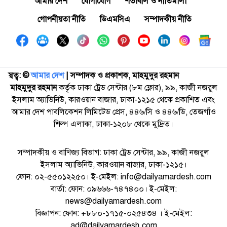
আমার দেশ
যোগাযোগ
শর্তাবলি ও নীতিমালা
গোপনীয়তা নীতি
ডিএমসিএ
সম্পাদকীয় নীতি
স্বত্ব: ©️
আমার দেশ
| সম্পাদক ও প্রকাশক, মাহমুদুর রহমান
মাহমুদুর রহমান
কর্তৃক ঢাকা ট্রেড সেন্টার (৮ম ফ্লোর), ৯৯, কাজী নজরুল
ইসলাম অ্যাভিনিউ, কারওয়ান বাজার, ঢাকা-১২১৫ থেকে প্রকাশিত এবং
আমার দেশ পাবলিকেশন লিমিটেড প্রেস, ৪৪৬/সি ও ৪৪৬/ডি, তেজগাঁও
শিল্প এলাকা, ঢাকা-১২০৮ থেকে মুদ্রিত।
সম্পাদকীয় ও বাণিজ্য বিভাগ: ঢাকা ট্রেড সেন্টার, ৯৯, কাজী নজরুল
ইসলাম অ্যাভিনিউ, কারওয়ান বাজার, ঢাকা-১২১৫।
ফোন: ০২-৫৫০১২২৫০। ই-মেইল: info@dailyamardesh.com
বার্তা: ফোন: ০৯৬৬৬-৭৪৭৪০০। ই-মেইল:
news@dailyamardesh.com
বিজ্ঞাপন: ফোন: +৮৮০-১৭১৫-০২৫৪৩৪ । ই-মেইল:
ad@dailyamardesh.com