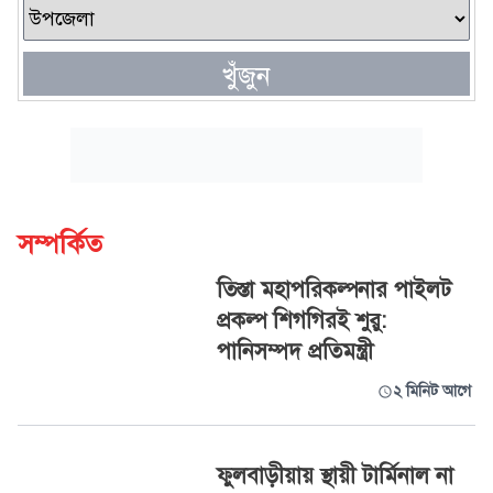
খুঁজুন
সম্পর্কিত
তিস্তা মহাপরিকল্পনার পাইলট
প্রকল্প শিগগিরই শুরু:
পানিসম্পদ প্রতিমন্ত্রী
২ মিনিট আগে
ফুলবাড়ীয়ায় স্থায়ী টার্মিনাল না