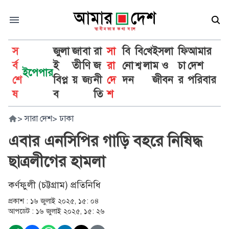
স
জুলা
জা
বা
রা
সা
বি
বি
খে
ইসলা
ফি
আমার
র্ব
ই
তী
ণি
জ
রা
নো
শ্ব
লা
ম ও
চা
দেশ
ইপেপার
শে
বিপ্ল
য়
জ্য
নী
দে
দন
জীবন
র
পরিবার
ষ
ব
তি
শ
>
সারা দেশ
>
ঢাকা
এবার এনসিপির গাড়ি বহরে নিষিদ্ধ
ছাত্রলীগের হামলা
কর্ণফুলী (চট্টগ্রাম) প্রতিনিধি
প্রকাশ :
১৬ জুলাই ২০২৫, ১৫: ০৪
আপডেট :
১৬ জুলাই ২০২৫, ১৫: ২৬