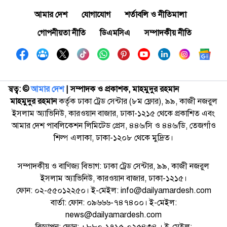
আমার দেশ
যোগাযোগ
শর্তাবলি ও নীতিমালা
গোপনীয়তা নীতি
ডিএমসিএ
সম্পাদকীয় নীতি
স্বত্ব: ©️
আমার দেশ
| সম্পাদক ও প্রকাশক, মাহমুদুর রহমান
মাহমুদুর রহমান
কর্তৃক ঢাকা ট্রেড সেন্টার (৮ম ফ্লোর), ৯৯, কাজী নজরুল
ইসলাম অ্যাভিনিউ, কারওয়ান বাজার, ঢাকা-১২১৫ থেকে প্রকাশিত এবং
আমার দেশ পাবলিকেশন লিমিটেড প্রেস, ৪৪৬/সি ও ৪৪৬/ডি, তেজগাঁও
শিল্প এলাকা, ঢাকা-১২০৮ থেকে মুদ্রিত।
সম্পাদকীয় ও বাণিজ্য বিভাগ: ঢাকা ট্রেড সেন্টার, ৯৯, কাজী নজরুল
ইসলাম অ্যাভিনিউ, কারওয়ান বাজার, ঢাকা-১২১৫।
ফোন: ০২-৫৫০১২২৫০। ই-মেইল: info@dailyamardesh.com
বার্তা: ফোন: ০৯৬৬৬-৭৪৭৪০০। ই-মেইল:
news@dailyamardesh.com