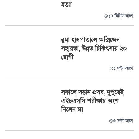
হত্যা
১৪ মিনিট আগে
রুমা হাসপাতালে অক্সিজেন
সহায়তা, উন্নত চিকিৎসায় ২০
রোগী
১ ঘণ্টা আগে
সকালে সন্তান প্রসব, দুপুরেই
এইচএসসি পরীক্ষায় অংশ
নিলেন মা
৩ ঘণ্টা আগে