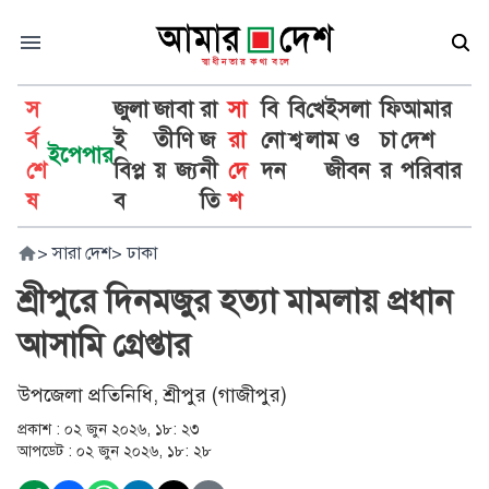
স
জুলা
জা
বা
রা
সা
বি
বি
খে
ইসলা
ফি
আমার
র্ব
ই
তী
ণি
জ
রা
নো
শ্ব
লা
ম ও
চা
দেশ
ইপেপার
শে
বিপ্ল
য়
জ্য
নী
দে
দন
জীবন
র
পরিবার
ষ
ব
তি
শ
>
সারা দেশ
>
ঢাকা
শ্রীপুরে দিনমজুর হত্যা মামলায় প্রধান
আসামি গ্রেপ্তার
উপজেলা প্রতিনিধি, শ্রীপুর (গাজীপুর)
প্রকাশ :
০২ জুন ২০২৬, ১৮: ২৩
আপডেট :
০২ জুন ২০২৬, ১৮: ২৮