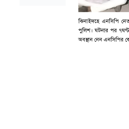
ঝিনাইদহে এন‌সি‌পি নেত
পু‌লিশ। ঘটনার পর ৭ঘণ্ট
অবস্থান নেন এন‌সি‌পির কেন