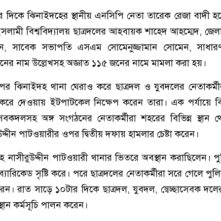
ার দি‌কে ‌ঝিনাইদ‌হের স্থানীয় এনসিপি নেতা তারেক রেজা বাদী হ
লামী বিশ্ব‌বিদ্যালয় ছাত্রদলের আহবায়ক শাহেদ আহম্মেদ, জেলা
, সাবেক সভাপতি এসএম সোমেনুজ্জামান সোমেন, সাধারণ
ের নাম উল্লেখসহ অজ্ঞাত ১১৫ জনের নামে মামলা‌ করা হয়।
 পর ঝিনাইদহ থানা ঘেরাও করে ছাত্রদল ও যুবদলের নেতাকর্ম
 করে দেওয়ায় ইটপাটকেল নিক্ষেপ করেন তারা। এক পর্যা‌য়ে বিক্
ছাসেবকদলসহ অঙ্গ সংগঠনের নেতাকর্মীরা শহরের বিভিন্ন স্থান 
দ্দীন পাটওয়ারীর ওপর দ্বিতীয় দফায় হামলার চেষ্টা করেন।
 নাসীরুউদ্দীন পাটওয়ারী থানার ভিতরে অবস্থান করাছিলেন। প
্যারিকেড সৃষ্টি করে। পরে ছাত্রদলের নেতাকর্মীরা সরে গেলে পুল
ন। রাত সা‌ড়ে ১০টার দি‌কে ছাত্রদল, যুবদল, স্বেচ্ছাসেবক দলের
্থান কর্মসূচি পালন করেন।