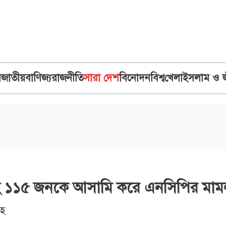
ব
জাতীয়
বাণিজ্য
রাজনীতি
সারা দেশ
বিনোদন
বিশ্ব
খেলা
ইসলাম ও 
হ ১১৫ জন‌কে আসামি ক‌রে এন‌সি‌পির মাম
দহ