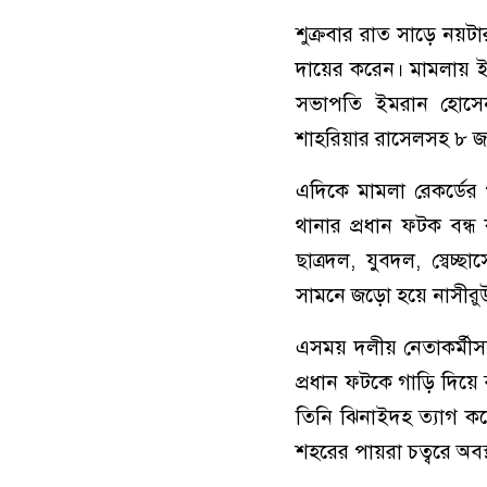
শুক্রবার রাত সা‌ড়ে নয়ট
দায়ের করেন। মামলায় ইস
সভাপতি ইমরান হোসেন
শাহরিয়ার রাসেলসহ ৮ জন
এদিকে মামলা রেকর্ডের
থানার প্রধান ফটক বন্ধ
ছাত্রদল, যুবদল, স্বেচ্
সাম‌নে জড়ো হয়ে নাসীরুউ
এসময় দলীয় নেতাকর্মীসহ
প্রধান ফটকে গাড়ি দিয়ে ব
তিনি ঝিনাইদহ ত্যাগ করে
শহরের পায়রা চত্বরে অবস