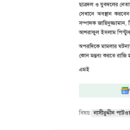
ছাত্রদল ও যুবদ‌লের নেতাকর
সেখানে অবস্থান করবেন।
সম্পাদক জাহিদুজ্জামান,
আশরাফুল ইসলাম পিন্টুসহ 
অপর‌দি‌কে মামলার ঘটনায় 
কোন মন্তব্য কর‌তে রা‌জি 
এমই
বিষয়:
নাসীরুদ্দীন পাটও