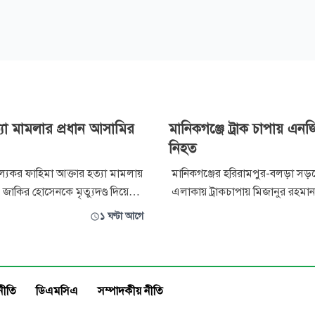
্যা মামলার প্রধান আসামির
মানিকগঞ্জে ট্রাক চাপায় এনজ
নিহত
ল্যকর ফাহিমা আক্তার হত্যা মামলায়
মানিকগঞ্জের হরিরামপুর-বলড়া সড়ক
 জাকির হোসেনকে মৃত্যুদণ্ড দিয়েছেন
এলাকায় ট্রাকচাপায় মিজানুর রহম
 সঙ্গে তাকে ৫ লাখ টাকা
এনজিও কর্মী নিহত হয়েছেন। বৃহস্প
১ ঘণ্টা আগে
 হয়েছে। তবে মামলার অপর দুই
২টার দিকে এ দুর্ঘটনা ঘটে। স্থানীয় স
াল আবেদিন ও মো. আবুল
যায়, মিজানুর রহমান মোটরসাইকেল
াস দেওয়া হয়েছে। বৃহস্পিতবার
ফিরছিলেন। পথে পিপুলিয়া এলাকায
১১টার দিকে সিলেট মহানগর শিশু
বিপরীত দিক থেকে আসা একটি ট্র
নীতি
ডিএমসিএ
সম্পাদকীয় নীতি
ন