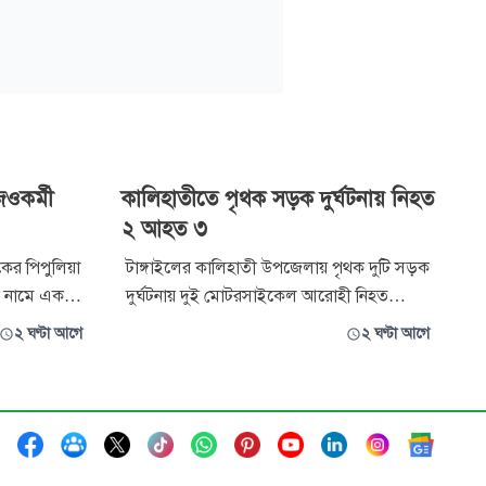
িওকর্মী
কালিহাতীতে পৃথক সড়ক দুর্ঘটনায় নিহত
২ আহত ৩
ের পিপুলিয়া
টাঙ্গাইলের কালিহাতী উপজেলায় পৃথক দুটি সড়ক
ান নামে এক
দুর্ঘটনায় দুই মোটরসাইকেল আরোহী নিহত
তিবার দুপুর
হয়েছেন। এ ঘটনায় আরো তিনজন আহত
২ ঘণ্টা আগে
২ ঘণ্টা আগে
ূত্রে জানা
হয়েছেন। তাদেরকে উপজেলা স্বাস্থ্য কমপ্লেক্সে
 যোগে বাড়ি
ভর্তি করা হয়েছে। বৃহস্পতিবার বিকেল ৫টার
় পৌঁছালে
দিকে উপজেলার পাথালিয়া সড়কে
মোটরসাইকেলের নিয়ন্ত্রণ হারিয়ে রাস্তার পাশে
গাছের সঙ্গে ধাক্