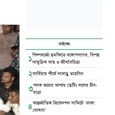
সর্বশেষ
শিল্পবর্জ্যে হুমকিতে বঙ্গোপসাগর, বিপন্ন
১
সামুদ্রিক মাছ ও জীববৈচিত্র্য
২
সার্বিয়ায় শীর্ষে দাবাড়ু তাহসিন
পদক জয়ের আশায় স্কেটিং দলের চীন-
৩
যাত্রা
আন্তর্জাতিক প্রিভেনশন সামিটে ‘ঢাকা
৪
ঘোষণা’