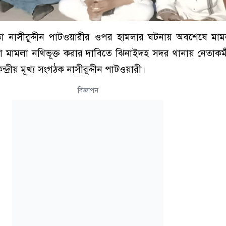
া নাসীরুদ্দীন পাটওয়ারীর ওপর হামলার ঘটনায় অব‌শে‌ষে মামল
া মামলা ন‌থিভূক্ত করার দা‌বি‌তে ঝিনাইদহ সদর থানায় নেতাকর্মী
্দ্রীয় মূখ্য সংগঠক না‌সীরুদ্দীন পা‌টওয়ারী।
বিজ্ঞাপন