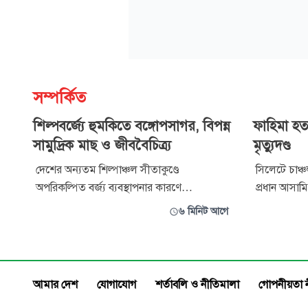
সম্পর্কিত
শিল্পবর্জ্যে হুমকিতে বঙ্গোপসাগর, বিপন্ন
ফাহিমা হত
সামুদ্রিক মাছ ও জীববৈচিত্র্য
মৃত্যুদণ্ড
দেশের অন্যতম শিল্পাঞ্চল সীতাকুণ্ডে
সিলেটে চাঞ্চ
অপরিকল্পিত বর্জ্য ব্যবস্থাপনার কারণে
প্রধান আসামি
বঙ্গোপসাগরের সামুদ্রিক পরিবেশ হুমকির মুখে
আদালত। একই
৬ মিনিট আগে
পড়েছে বলে আশঙ্কা করছেন পরিবেশবিদরা।
জরিমানা করা
বিভিন্ন শিল্পকারখানার রাসায়নিক বর্জ্য,
আসামি জয়ন
জাহাজভাঙা শিল্পের অবশিষ্টাংশ এবং উপকূলীয়
কালামকে খাল
এলাকার প্লাস্টিক ও অন্যান্য বর্জ্য সাগরে গিয়ে
বেলা সাড়ে 
আমার দেশ
যোগাযোগ
শর্তাবলি ও নীতিমালা
গোপনীয়তা 
মিশে সামুদ
সহিংসতা দম