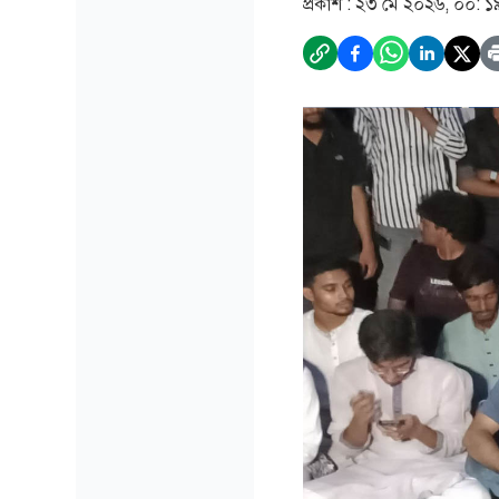
প্রকাশ :
২৩ মে ২০২৬, ০০: ১