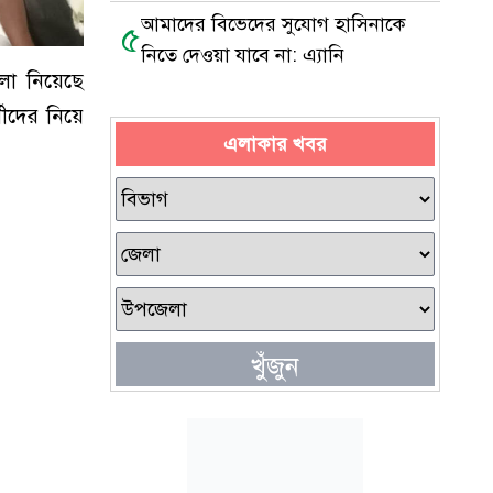
আমাদের বিভেদের সুযোগ হাসিনাকে
৫
নিতে দেওয়া যাবে না: এ্যানি
া নি‌য়ে‌ছে
‌দের নি‌য়ে
এলাকার খবর
খুঁজুন