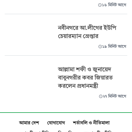
১৬ মিনিট আগে
নবীনগরে আ.লীগের ইউপি
চেয়ারম্যান গ্রেপ্তার
১৯ মিনিট আগে
আল্লামা শফী ও জুনায়েদ
বাবুনগরীর কবর জিয়ারত
করলেন প্রধানমন্ত্রী
২৭ মিনিট আগে
আমার দেশ
যোগাযোগ
শর্তাবলি ও নীতিমালা