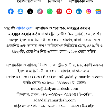
গোপনীয়তা নীতি
ডিএমসিএ
সম্পাদকীয় নীতি
স্বত্ব: ©️
আমার দেশ
| সম্পাদক ও প্রকাশক, মাহমুদুর রহমান
মাহমুদুর রহমান
কর্তৃক ঢাকা ট্রেড সেন্টার (৮ম ফ্লোর), ৯৯, কাজী
নজরুল ইসলাম অ্যাভিনিউ, কারওয়ান বাজার, ঢাকা-১২১৫ থেকে
প্রকাশিত এবং আমার দেশ পাবলিকেশন লিমিটেড প্রেস, ৪৪৬/সি ও
৪৪৬/ডি, তেজগাঁও শিল্প এলাকা, ঢাকা-১২০৮ থেকে মুদ্রিত।
সম্পাদকীয় ও বাণিজ্য বিভাগ: ঢাকা ট্রেড সেন্টার, ৯৯, কাজী নজরুল
ইসলাম অ্যাভিনিউ, কারওয়ান বাজার, ঢাকা-১২১৫।
ফোন: ০২-৫৫০১২২৫০। ই-মেইল: info@dailyamardesh.com
বার্তা: ফোন: ০৯৬৬৬-৭৪৭৪০০। ই-মেইল:
news@dailyamardesh.com
বিজ্ঞাপন: ফোন: +৮৮০-১৭১৫-০২৫৪৩৪ । ই-মেইল:
ad@dailyamardesh.com
সার্কুলেশন: ফোন: +৮৮০-০১৮১৯-৮৭৮৬৮৭ । ই-মেইল: