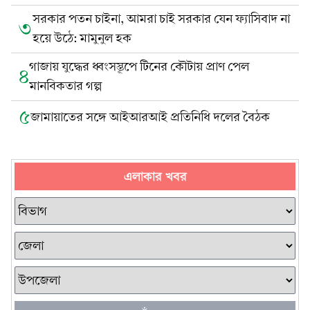
সরকার পতন চাইনা, আমরা চাই সরকার যেন ফ্যাসিবাদ না
৩
হয়ে উঠে: মামুনুল হক
গাজায় যুদ্ধের ধ্বংসস্তূপে টিনের কৌটায় প্রাণ পেল
৪
মানবিকতার গল্প
৫
জামায়াতের সঙ্গে আইআরআই প্রতিনিধি দলের বৈঠক
এলাকার খবর