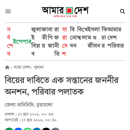
স
জুলা
জা
বা
রা
সা
বি
বি
খে
ইসলা
ফি
আমার
র্ব
ই
তী
ণি
জ
রা
নো
শ্ব
লা
ম ও
চা
দেশ
ইপেপার
শে
বিপ্ল
য়
জ্য
নী
দে
দন
জীবন
র
পরিবার
ষ
ব
তি
শ
>
সারা দেশ
>
খুলনা
বিয়ের দাবিতে এক সন্তানের জননীর
অনশন, পরিবার পলাতক
জেলা প্রতিনিধি, চুয়াডাঙ্গা
প্রকাশ :
১৭ জুন ২০২৬, ০০: ৩৪
আপডেট :
১৭ জুন ২০২৬, ০০: ৪২