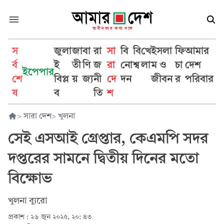
স
জুলা
জা
বা
রা
সা
বি
বি
খে
ইসলা
ফি
আমার
র্ব
ই
তী
ণি
জ
রা
নো
শ্ব
লা
ম ও
চা
দেশ
ইপেপার
শে
বিপ্ল
য়
জ্য
নী
দে
দন
জীবন
র
পরিবার
ষ
ব
তি
শ
>
সারা দেশ
>
খুলনা
সেই এসআই গ্রেপ্তার, কেএমপি সদর
দপ্তরের সামনে দ্বিতীয় দিনের মতো
বিক্ষোভ
খুলনা ব্যুরো
প্রকাশ :
২৬ জুন ২০২৫, ২০: ৪৩