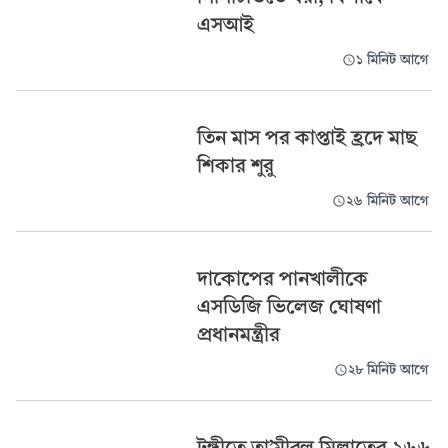
এসআই
১ মিনিট আগে
তিন মাস পর কাপ্তাই হ্রদে মাছ
শিকার শুরু
২৬ মিনিট আগে
দাকোপের পানখালীকে
এসডিজি ভিলেজ ঘোষণা
প্রধানমন্ত্রীর
২৮ মিনিট আগে
টঙ্গীতে তা’মীরুল মিল্লাতের ২৬৬