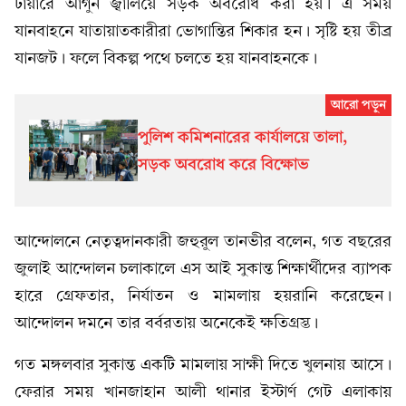
টায়ারে আগুন জ্বালিয়ে সড়ক অবরোধ করা হয়। এ সময়
যানবাহনে যাতায়াতকারীরা ভোগান্তির শিকার হন। সৃষ্টি হয় তীব্র
যানজট। ফলে বিকল্প পথে চলতে হয় যানবাহনকে।
পুলিশ কমিশনারের কার্যালয়ে তালা,
সড়ক অবরোধ করে বিক্ষোভ
আন্দোলনে নেতৃত্বদানকারী জহুরুল তানভীর বলেন, গত বছরের
জুলাই আন্দোলন চলাকালে এস আই সুকান্ত শিক্ষার্থীদের ব্যাপক
হারে গ্রেফতার, নির্যাতন ও মামলায় হয়রানি করেছেন।
আন্দোলন দমনে তার বর্বরতায় অনেকেই ক্ষতিগ্রস্ত।
গত মঙ্গলবার সুকান্ত একটি মামলায় সাক্ষী দিতে খুলনায় আসে।
ফেরার সময় খানজাহান আলী থানার ইস্টার্ণ গেট এলাকায়