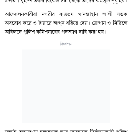
জনতা। বৃহস্পতিবার বিকেল ৪টা থেকে তাদের কর্মসূচি শুরু হয়।
আন্দোলনকারীরা নগরীর ব্যস্ততম খানজাহান আলী সড়ক
অবরোধ করে ও টায়ারে আগুন ধরিয়ে দেয়। স্লোগান ও মিছিলে
অবিলম্বে পুলিশ কমিশনারের পদত্যাগ দাবি করা হয়।
বিজ্ঞাপন