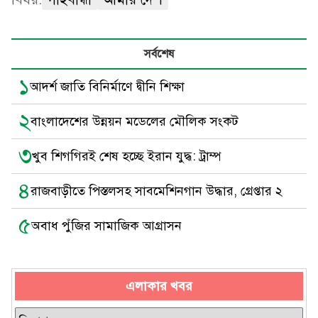
সর্বশেষ
১
আদর্শ জাতি বিনির্মাণে দ্বীনি শিক্ষা
২
বাংলাদেশের উন্নয়ন মডেলের মৌলিক সংকট
৩
খুব শিগগিরই শেষ হচ্ছে ইরান যুদ্ধ: ট্রাম্প
৪
রাজবাড়ীতে পিস্তলসহ সাবমেশিনগান উদ্ধার, গ্রেপ্তার ২
৫
অবাধ পুঁজির সামাজিক আগ্রাসন
এলাকার খবর