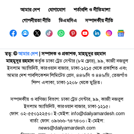
আমার দেশ
যোগাযোগ
শর্তাবলি ও নীতিমালা
গোপনীয়তা নীতি
ডিএমসিএ
সম্পাদকীয় নীতি
স্বত্ব: ©️
আমার দেশ
| সম্পাদক ও প্রকাশক, মাহমুদুর রহমান
মাহমুদুর রহমান
কর্তৃক ঢাকা ট্রেড সেন্টার (৮ম ফ্লোর), ৯৯, কাজী নজরুল
ইসলাম অ্যাভিনিউ, কারওয়ান বাজার, ঢাকা-১২১৫ থেকে প্রকাশিত এবং
আমার দেশ পাবলিকেশন লিমিটেড প্রেস, ৪৪৬/সি ও ৪৪৬/ডি, তেজগাঁও
শিল্প এলাকা, ঢাকা-১২০৮ থেকে মুদ্রিত।
সম্পাদকীয় ও বাণিজ্য বিভাগ: ঢাকা ট্রেড সেন্টার, ৯৯, কাজী নজরুল
ইসলাম অ্যাভিনিউ, কারওয়ান বাজার, ঢাকা-১২১৫।
ফোন: ০২-৫৫০১২২৫০। ই-মেইল: info@dailyamardesh.com
বার্তা: ফোন: ০৯৬৬৬-৭৪৭৪০০। ই-মেইল:
news@dailyamardesh.com