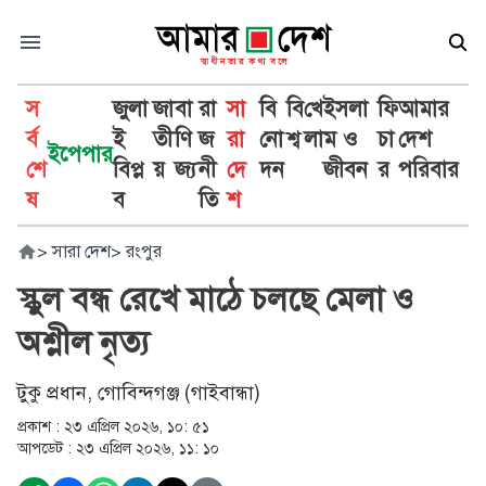
স
জুলা
জা
বা
রা
সা
বি
বি
খে
ইসলা
ফি
আমার
র্ব
ই
তী
ণি
জ
রা
নো
শ্ব
লা
ম ও
চা
দেশ
ইপেপার
শে
বিপ্ল
য়
জ্য
নী
দে
দন
জীবন
র
পরিবার
ষ
ব
তি
শ
>
সারা দেশ
>
রংপুর
স্কুল বন্ধ রেখে মাঠে চলছে মেলা ও
অশ্লীল নৃত্য
টুকু প্রধান, গোবিন্দগঞ্জ (গাইবান্ধা)
প্রকাশ :
২৩ এপ্রিল ২০২৬, ১০: ৫১
আপডেট :
২৩ এপ্রিল ২০২৬, ১১: ১০