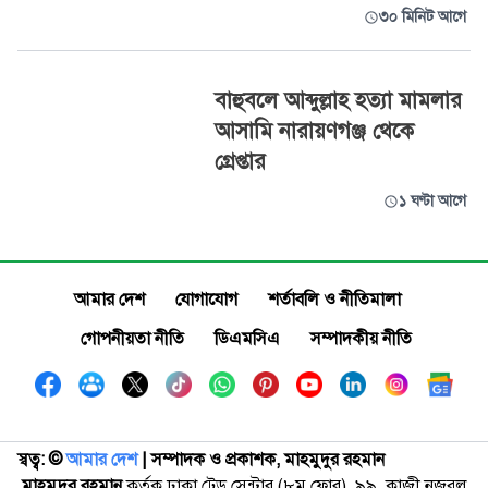
৩০ মিনিট আগে
বাহুবলে আব্দুল্লাহ হত্যা মামলার
আসামি নারায়ণগঞ্জ থেকে
গ্রেপ্তার
১ ঘণ্টা আগে
আমার দেশ
যোগাযোগ
শর্তাবলি ও নীতিমালা
গোপনীয়তা নীতি
ডিএমসিএ
সম্পাদকীয় নীতি
স্বত্ব: ©️
আমার দেশ
| সম্পাদক ও প্রকাশক, মাহমুদুর রহমান
মাহমুদুর রহমান
কর্তৃক ঢাকা ট্রেড সেন্টার (৮ম ফ্লোর), ৯৯, কাজী নজরুল