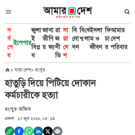
স
জুলা
জা
বা
রা
সা
বি
বি
খে
ইসলা
ফি
আমার
র্ব
ই
তী
ণি
জ
রা
নো
শ্ব
লা
ম ও
চা
দেশ
ইপেপার
শে
বিপ্ল
য়
জ্য
নী
দে
দন
জীবন
র
পরিবার
ষ
ব
তি
শ
>
সারা দেশ
>
রংপুর
হাতুড়ি দিয়ে পিটিয়ে দোকান
কর্মচারীকে হত্যা
রংপুর অফিস
প্রকাশ :
১৭ জুন ২০২৬, ০৪: ১৩