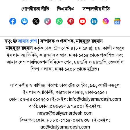
গোপনীয়তা নীতি
ডিএমসিএ
সম্পাদকীয় নীতি
স্বত্ব: ©️
আমার দেশ
| সম্পাদক ও প্রকাশক, মাহমুদুর রহমান
মাহমুদুর রহমান
কর্তৃক ঢাকা ট্রেড সেন্টার (৮ম ফ্লোর), ৯৯, কাজী নজরুল
ইসলাম অ্যাভিনিউ, কারওয়ান বাজার, ঢাকা-১২১৫ থেকে প্রকাশিত এবং
আমার দেশ পাবলিকেশন লিমিটেড প্রেস, ৪৪৬/সি ও ৪৪৬/ডি, তেজগাঁও
শিল্প এলাকা, ঢাকা-১২০৮ থেকে মুদ্রিত।
সম্পাদকীয় ও বাণিজ্য বিভাগ: ঢাকা ট্রেড সেন্টার, ৯৯, কাজী নজরুল
ইসলাম অ্যাভিনিউ, কারওয়ান বাজার, ঢাকা-১২১৫।
ফোন: ০২-৫৫০১২২৫০। ই-মেইল: info@dailyamardesh.com
বার্তা: ফোন: ০৯৬৬৬-৭৪৭৪০০। ই-মেইল:
news@dailyamardesh.com
বিজ্ঞাপন: ফোন: +৮৮০-১৭১৫-০২৫৪৩৪ । ই-মেইল:
ad@dailyamardesh.com