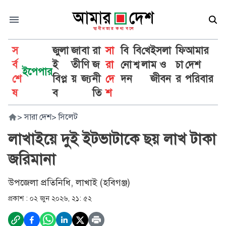
স
জুলা
জা
বা
রা
সা
বি
বি
খে
ইসলা
ফি
আমার
র্ব
ই
তী
ণি
জ
রা
নো
শ্ব
লা
ম ও
চা
দেশ
ইপেপার
শে
বিপ্ল
য়
জ্য
নী
দে
দন
জীবন
র
পরিবার
ষ
ব
তি
শ
>
সারা দেশ
>
সিলেট
লাখাইয়ে দুই ইটভাটাকে ছয় লাখ টাকা
জরিমানা
উপজেলা প্রতিনিধি, লাখাই (হবিগঞ্জ)
প্রকাশ :
০২ জুন ২০২৬, ২১: ৫২