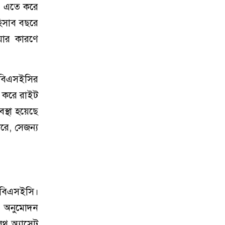
ে; এতে করে
হিসাব বছরে
য়ার কারণে
 বিএসইসির
া করে রাইট
স্থা হয়েছে
রে, সেজন্য
ছে বিএসইসি।
প অনুমোদন
লথ অ্যাসেট