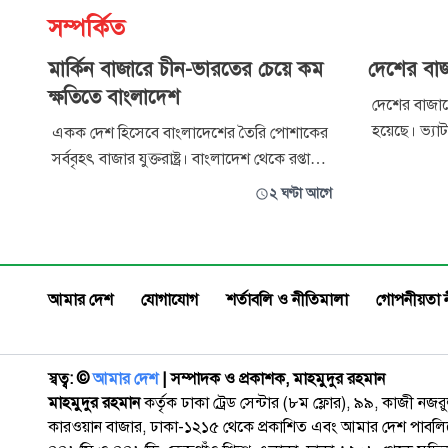
সম্পর্কিত
মার্কিন বাজারে চীন-ভারতের চেয়ে কম
দেশের বাজ
ক্ষতিতে বাংলাদেশ
দেশের বাজারে
হয়েছে। ভ্য
একক দেশ হিসেবে বাংলাদেশের তৈরি পোশাকের
ক্যারেটের প্
সর্ববৃহৎ বাজার যুক্তরাষ্ট্র। বাংলাদেশ থেকে রপ্তানি
৮৫৬ টাকা বাড
হওয়া মোট পোশাকের প্রায় ২০ শতাংশ দেশটিতে
২ ঘণ্টা আগে
হাজার ৯৩০ টা
রপ্তানি করা হয়। তবে উচ্চ শুল্কারোপ ও বৈশ্বিক
দাম বাড়ার 
অর্থনৈতিক চাপে তৈরি পোশাকের অভ্যন্তরীণ
সিদ্ধান্ত নিয়েছ
চাহিদায় বড় ধরনের সংকোচন দেখা দেওয়ায়
চলতি বছরের প্রথম ছয় মাসে মার্কিন
আমার দেশ
যোগাযোগ
শর্তাবলি ও নীতিমালা
গোপনীয়তা 
স্বত্ব: ©️
আমার দেশ
| সম্পাদক ও প্রকাশক, মাহমুদুর রহমান
মাহমুদুর রহমান
কর্তৃক ঢাকা ট্রেড সেন্টার (৮ম ফ্লোর), ৯৯, কাজী নজ
কারওয়ান বাজার, ঢাকা-১২১৫ থেকে প্রকাশিত এবং আমার দেশ পাবলিক