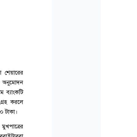
ণ শেয়ারের
র অনুমোদন
ে ব্যাংকটি
্রহ করলে
০ টাকা।
ুখপাত্রের
াররাইটাররা