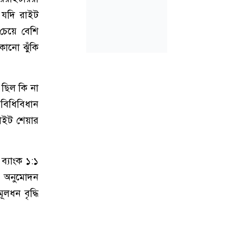
 যদি রাইট
চেয়ে বেশি
কোনো ঝুঁকি
 ছিল কি না
 বিধিবিধান
াইট শেয়ার
ব্যাংক ১:১
র অনুমোদন
লধন বৃদ্ধি