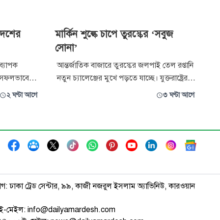
ুদেশের
মার্কিন শুল্কে চাপে তুরস্কের ‘সবুজ
সোনা’
ব্যাপক
আন্তর্জাতিক বাজারে তুরস্কের জলপাই তেল রপ্তানি
া) সফলভাবে
নতুন চ্যালেঞ্জের মুখে পড়তে যাচ্ছে। যুক্তরাষ্ট্রের
ও অভিনন্দন
সম্ভাব্য কর ও বাণিজ্যিক বাধার কারণে দেশটির
২ ঘণ্টা আগে
৩ ঘণ্টা আগে
ন দ্য
জলপাই তেল রপ্তানিকারকরা উদ্বেগ প্রকাশ করে
ব কমার্স
দ্রুত পদক্ষেপ নেওয়ার আহ্বান জানিয়েছেন।
প্রশাসক মো.
তুরস্কের কৃষকদের কাছে জলপাই হচ্ছে ‘সবুজ
ই দ
সোনা’ বা মূল্যবান কৃষিপণ্য।
াগ: ঢাকা ট্রেড সেন্টার, ৯৯, কাজী নজরুল ইসলাম অ্যাভিনিউ, কারওয়ান
ই-মেইল: info@dailyamardesh.com