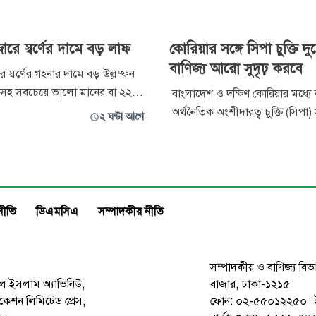
ারে স্বর্ণের দামে বড় লাফ
কোরিয়ার সঙ্গে সিপা চুক্তি দ
বাণিজ্য আরো সুদৃঢ় করবে
 স্বর্ণের গহনার দামে বড় উল্লম্ফন
াটসহ সবচেয়ে ভালো মানের বা ২২
বাংলাদেশ ও দক্ষিণ কোরিয়ার মধ্যে 
রতি ভরি স্বর্ণের গহনার দাম ৯ হাজার
অর্থনৈতিক অংশীদারত্ব চুক্তি (সিপ
২ ঘণ্টা আগে
়িয়ে নির্ধারণ করা হয়েছে ২ লাখ ৩২
স্বাক্ষরিত হওয়ার বিষয়টিকে স্বাগত 
কা। স্থানীয় বাজারে তেজাবী স্বর্ণের
জানিয়েছেন ব্যবসায়ীদের শীর্ষ সংগঠ
কারণে বৃহস্পতিবার এই দাম বাড়ানোর
ফেডারেশন অব বাংলাদেশ চেম্বার্স অ
অ্যান্ড ইন্ডাস্ট্রির (এফবিসিসিআই) 
ফজলুল হক। এই চুক্তির মাধ্যমে দু
নীতি
ডিএমসিএ
সম্পাদকীয় নীতি
সম্পাদকীয় ও বাণিজ্য বিভ
রুল ইসলাম অ্যাভিনিউ,
বাজার, ঢাকা-১২১৫।
েশন লিমিটেড প্রেস,
ফোন: ০২-৫৫০১২২৫০। 