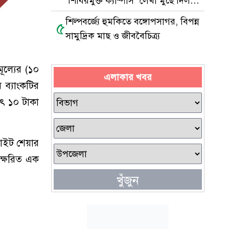
‘শিবিরমুক্ত ক্যাম্পাস’ লেখা মুছে দিল
ছাত্রদল
শিল্পবর্জ্যে হুমকিতে বঙ্গোপসাগর, বিপন্ন
৫
সামুদ্রিক মাছ ও জীববৈচিত্র্য
ূল্যের (১০
এলাকার খবর
 ব্যাংকটির
াৎ ১০ টাকা
রাইট শেয়ার
াক্ষরিত এক
খুঁজুন