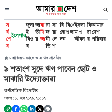
স
জুলা
জা
বা
রা
সা
বি
বি
খে
ইসলা
ফি
আমার
র্ব
ই
তী
ণি
জ
রা
নো
শ্ব
লা
ম ও
চা
দেশ
ইপেপার
শে
বিপ্ল
য়
জ্য
নী
দে
দন
জীবন
র
পরিবার
ষ
ব
তি
শ
>
বাণিজ্য
>
ব্যাংক ও আর্থিক প্রতিষ্ঠান
৯ শতাংশ সুদে ঋণ পাবেন ছোট ও
মাঝারি উদ্যোক্তারা
অর্থনৈতিক রিপোর্টার
প্রকাশ :
০৮ জুন ২০২৬, ২০: ০২