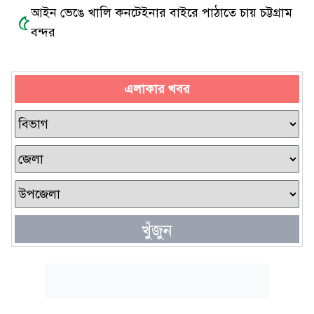
আইন ভেঙে খালি কনটেইনার বাইরে পাঠাতে চায় চট্টগ্রাম
৫
বন্দর
এলাকার খবর
খুঁজুন