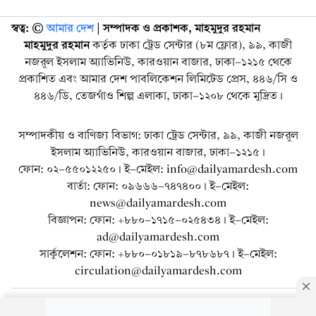
স্বত্ব: ©️
আমার দেশ
| সম্পাদক ও প্রকাশক, মাহমুদুর রহমান
মাহমুদুর রহমান
কর্তৃক ঢাকা ট্রেড সেন্টার (৮ম ফ্লোর), ৯৯, কাজী
নজরুল ইসলাম অ্যাভিনিউ, কারওয়ান বাজার, ঢাকা-১২১৫ থেকে
প্রকাশিত এবং আমার দেশ পাবলিকেশন লিমিটেড প্রেস, ৪৪৬/সি ও
৪৪৬/ডি, তেজগাঁও শিল্প এলাকা, ঢাকা-১২০৮ থেকে মুদ্রিত।
সম্পাদকীয় ও বাণিজ্য বিভাগ: ঢাকা ট্রেড সেন্টার, ৯৯, কাজী নজরুল
ইসলাম অ্যাভিনিউ, কারওয়ান বাজার, ঢাকা-১২১৫।
ফোন: ০২-৫৫০১২২৫০। ই-মেইল: info@dailyamardesh.com
বার্তা: ফোন: ০৯৬৬৬-৭৪৭৪০০। ই-মেইল:
news@dailyamardesh.com
বিজ্ঞাপন: ফোন: +৮৮০-১৭১৫-০২৫৪৩৪ । ই-মেইল:
ad@dailyamardesh.com
সার্কুলেশন: ফোন: +৮৮০-০১৮১৯-৮৭৮৬৮৭ । ই-মেইল:
circulation@dailyamardesh.com
ওয়েব মেইল
কনভার্টার
আর্কাইভ
বিজ্ঞাপন
সাইটম্যাপ