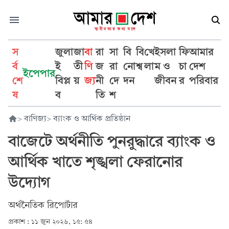
স
জুলা
জা
বা
রা
সা
বি
বি
খে
ইসলা
ফি
আমার
র্ব
ই
তী
ণি
জ
রা
নো
শ্ব
লা
ম ও
চা
দেশ
ইপেপার
শে
বিপ্ল
য়
জ্য
নী
দে
দন
জীবন
র
পরিবার
ষ
ব
তি
শ
>
বাণিজ্য
>
ব্যাংক ও আর্থিক প্রতিষ্ঠান
বাজেটে অর্থনীতি পুনরুদ্ধারে ব্যাংক ও
আর্থিক খাতে শৃঙ্খলা ফেরানোর
উদ্যোগ
অর্থনৈতিক রিপোর্টার
প্রকাশ :
১১ জুন ২০২৬, ১৫: ৫৪