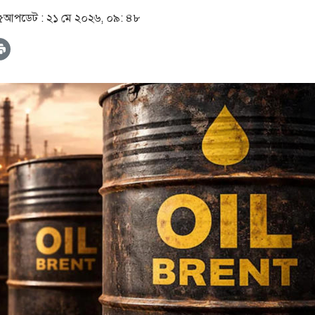
৫
আপডেট :
২১ মে ২০২৬, ০৯: ৪৮