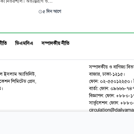
বাড়ছে না শূন্যপদের সংখ্যা। একটি
কা নির্ভরশীল। অভ্যন্তরীণ ও
বিপরীতে কয়েক শ প্রার্থী আবেদন 
 হরেক নেতিবাচক প্রভাব পড়েছে এ
৫ দিন আগে
বাংলাদেশ ইনস্টিটিউট অব ডেভেলপমে
রকারের নানা নীতি-কাঠামোকেও
স্টাডিজের (বিআইডিএস) গবেষণা প্
া হিসেবে দেখছেন এ খাতের
এসেছে, একটি পদের বিপরীতে আ
খাত-সংশ্লিষ্টদের মধ্যে রয়েছে
পড়ছে
়েছে রাজনৈতিক দুর্বৃত্তায়ন, ব্যবসায়
নীতি
ডিএমসিএ
সম্পাদকীয় নীতি
সম্পাদকীয় ও বাণিজ্য বিভ
রুল ইসলাম অ্যাভিনিউ,
বাজার, ঢাকা-১২১৫।
েশন লিমিটেড প্রেস,
ফোন: ০২-৫৫০১২২৫০। 
ত।
বার্তা: ফোন: ০৯৬৬৬-
বিজ্ঞাপন: ফোন: +৮৮০
সার্কুলেশন: ফোন: +৮
circulation@dailyam
ওয়েব মেইল
কনভার