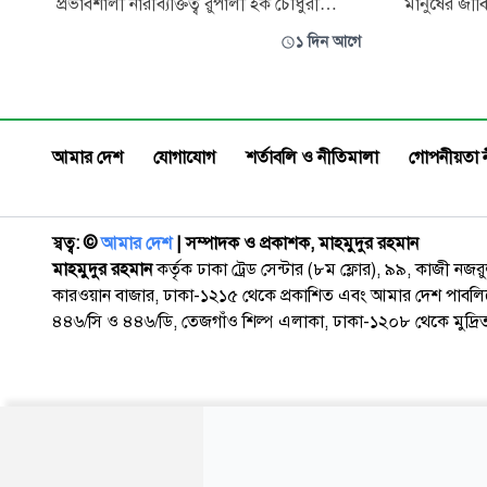
প্রভাবশালী নারীব্যক্তিত্ব রুপালী হক চৌধুরী
মানুষের জীবি
চতুর্থবারের মতো ফরেন ইনভেস্টরস চেম্বার অব
আন্তর্জাতিক
১ দিন আগে
কমার্স অ্যান্ড ইন্ডাস্ট্রির (ফিকি) সভাপতি হয়েছেন।
ব্যবসায়। স
বহুজাতিক শিল্পগোষ্ঠীর তিনি প্রথম বাংলাদেশি
প্রতিবন্ধকত
নারী ব্যবস্থাপনা পরিচালক। সম্প্রতি বাংলাদেশে
উদ্যোক্তারা। 
বিদেশি বিনিয়োগ, সরকারের ন
বিশৃঙ্খলাও; রয
আমার দেশ
যোগাযোগ
শর্তাবলি ও নীতিমালা
গোপনীয়তা 
অনৈ
স্বত্ব: ©️
আমার দেশ
| সম্পাদক ও প্রকাশক, মাহমুদুর রহমান
মাহমুদুর রহমান
কর্তৃক ঢাকা ট্রেড সেন্টার (৮ম ফ্লোর), ৯৯, কাজী নজ
কারওয়ান বাজার, ঢাকা-১২১৫ থেকে প্রকাশিত এবং আমার দেশ পাবলিক
৪৪৬/সি ও ৪৪৬/ডি, তেজগাঁও শিল্প এলাকা, ঢাকা-১২০৮ থেকে মুদ্রি