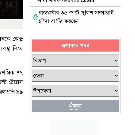
নারী মাদক কারবারি গ্রেপ্তার
রাজধানীর ৩৫ স্পটে পুলিশ সদস্যরাই
৫
চাঁ’দা’বা’জি করছেন
কে কেন্দ্র
এলাকার খবর
যবস্থা নিয়ে
য দশমিক ৭৭
স্ট টেক্সাস
েলপ্রতি ৯৯
খুঁজুন