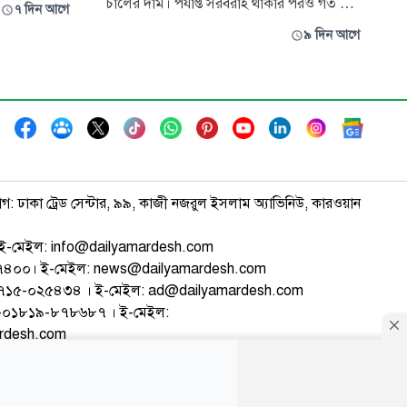
 পদের
চালের দাম। পর্যাপ্ত সরবরাহ থাকার পরও গত তিন
৭ দিন আগে
করছেন।
মাসে কেজিপ্রতি দাম বেড়েছে প্রায় ৭০ টাকা। শুধু
৯ দিন আগে
ন্ট অ্যান্ড
গত এক সপ্তাহেই বেড়েছে প্রায় ৪০ টাকা।
রতিবেদনে উঠে
বর্তমানে ব্র্যান্ডভেদে প্যাকেটজাত পোলাও চাল
বেদন জমা
বিক্রি হচ্ছে কেজিপ্রতি সর্বোচ্চ ২৩০ টাকায়।
পাইকারি বাজারে ৫০ কেজির বস্তা
াগ: ঢাকা ট্রেড সেন্টার, ৯৯, কাজী নজরুল ইসলাম অ্যাভিনিউ, কারওয়ান
ই-মেইল: info@dailyamardesh.com
৭৪৭৪০০। ই-মেইল: news@dailyamardesh.com
-১৭১৫-০২৫৪৩৪ । ই-মেইল: ad@dailyamardesh.com
৮০-০১৮১৯-৮৭৮৬৮৭ । ই-মেইল:
ardesh.com
্টার
আর্কাইভ
বিজ্ঞাপন
সাইটম্যাপ