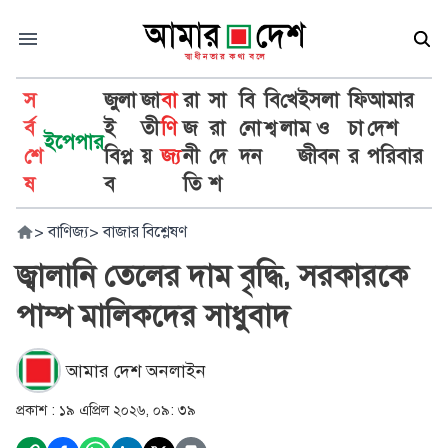
স
জুলা
জা
বা
রা
সা
বি
বি
খে
ইসলা
ফি
আমার
র্ব
ই
তী
ণি
জ
রা
নো
শ্ব
লা
ম ও
চা
দেশ
ইপেপার
শে
বিপ্ল
য়
জ্য
নী
দে
দন
জীবন
র
পরিবার
ষ
ব
তি
শ
>
বাণিজ্য
>
বাজার বিশ্লেষণ
জ্বালানি তেলের দাম বৃদ্ধি, সরকারকে
পাম্প মালিকদের সাধুবাদ
আমার দেশ অনলাইন
প্রকাশ :
১৯ এপ্রিল ২০২৬, ০৯: ৩৯