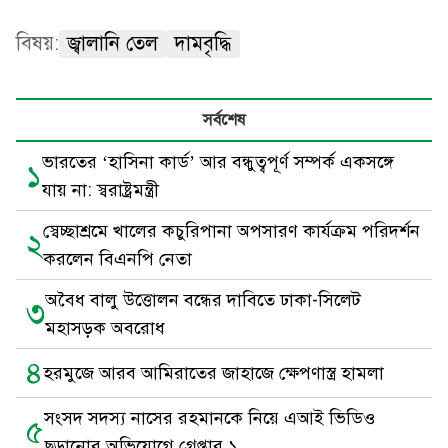
বিষয়:
জ্বালানি তেল
দামবৃদ্ধি
সর্বশেষ
ভারতের ‘হাসিনা কার্ড’ আর বন্ধুত্বপূর্ণ সম্পর্ক একসঙ্গে
১
যায় না: স্বরাষ্ট্রমন্ত্রী
স্বেচ্ছাশ্রমে খালের কচুরিপানা অপসারণ কার্যক্রম পরিদর্শন
২
করলেন বিএনপি নেতা
অবৈধ বালু উত্তোলন বন্ধের দাবিতে ঢাকা-সিলেট
৩
মহাসড়ক অবরোধ
৪
হরমুজে আরব আমিরাতের জাহাজে ক্ষেপণাস্ত্র হামলা
সংসদ সদস্য নাসের রহমানকে নিয়ে এআই ভিডিও
৫
ছড়ানোর অভিযোগে গ্রেপ্তার ১