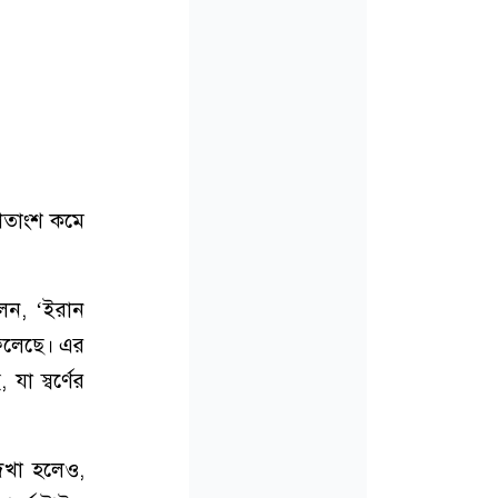
 শতাংশ কমে
েন, ‘ইরান
ফেলেছে। এর
া স্বর্ণের
দেখা হলেও,