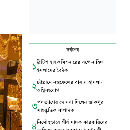
সর্বশেষ
ব্রিটিশ হাইকমিশনারের সঙ্গে নাহিদ
১
ইসলামের বৈঠক
চট্টগ্রামে নওফেলের বাসায় হামলা-
২
অগ্নিসংযোগ
পদত্যাগের ঘোষণা দিলেন জাকসুর
৩
সাংস্কৃতিক সম্পাদক
নির্মোহভাবে শীর্ষ মাদক কারবারিদের
৪