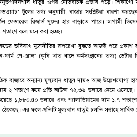
নুত্পাদনশীল ধাতুর ওপর নেতিবাচক প্রভাব পড়ে। শিকাগো মার
ফেডওয়াচ’ টুলের তথ্য অনুযায়ী, বাজার সংশ্লিষ্টরা ধারণা করছ
িন ফেডারেল রিজার্ভ সুদের হার বাড়াতে পারে। আগামী ডিসেম্
 ৫১ শতাংশ বলে মনে করা হচ্ছে।
ডের ভবিষ্যৎ মুদ্রানীতির রূপরেখা বুঝতে আজই পরে প্রকাশ 
 ‘নন-ফার্ম পে-রোল’ (কৃষি খাত বাদে কর্মসংস্থানের তথ্য) ডেটার
্জাতিক বাজারে অন্যান্য মূল্যবান ধাতুর দামও আজ উল্লেখযোগ্য হ
দাম ২ শতাংশ কমে প্রতি আউন্স ৭২.৩৬ ডলারে নেমে এসেছে। প
িয়েছে ১,৮৮০.৪০ ডলারে এবং প্যালাডিয়ামের দাম ১.৭ শতাংশ
েকেছে। এর ফলে প্রতিটি মূল্যবান ধাতুই চলতি সপ্তাহে সার্বি