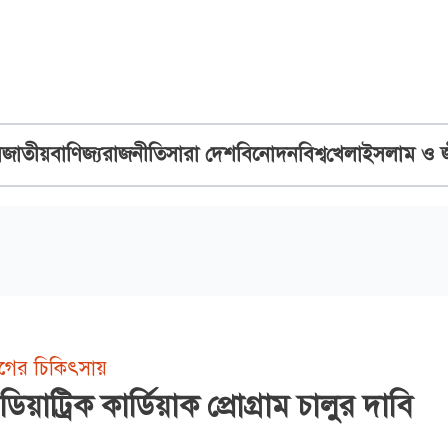
ব
জাতীয়
বাণিজ্য
রাজনীতি
সারা দেশ
বিনোদন
বিশ্ব
খেলা
ইসলাম ও 
োগের চিকিৎসায়
য়াট্রিক কার্ডিয়াক প্রোগ্রাম চালুর দাবি