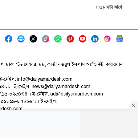
একটি
ইসলামের আকিদার অন্যতম মৌলিকভিত্তি হলো
১৯ ঘণ্টা আগে
িতীয় বার্ষিকী
হজরত মুহাম্মদ (সা.) আল্লাহর সর্বশেষ নবী ও
ানে প্রধান
রাসূল। পবিত্র কোরআন ও সহীহ সুন্নাহর সুস্পষ্ট
াফ
ঘোষণার আলোকে যে ব্যক্তি রাসূলের (সা.) চূড়ান্ত
নবুওয়াত অস্বীকার করে বা অন্য কাউকে
াগ: ঢাকা ট্রেড সেন্টার, ৯৯, কাজী নজরুল ইসলাম অ্যাভিনিউ, কারওয়ান
ই-মেইল: info@dailyamardesh.com
৭৪৭৪০০। ই-মেইল: news@dailyamardesh.com
-১৭১৫-০২৫৪৩৪ । ই-মেইল: ad@dailyamardesh.com
৮০-০১৮১৯-৮৭৮৬৮৭ । ই-মেইল:
ardesh.com
্টার
আর্কাইভ
বিজ্ঞাপন
সাইটম্যাপ