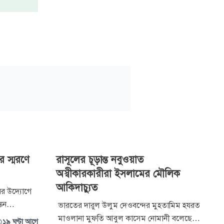
 স্মরণে
রাসূলের চূড়ান্ত নবুওয়াত
অস্বীকারকারীরা ইসলামের মৌলিক
আকিদাচ্যুত
ের উদ্যোগে
্কন
ভারতের দারুল উলুম দেওবন্দের মুহতামিম হযরত
্ঠিত হয়েছে।
মাওলানা মুফতি আবুল কাসেম নোমানী বলেছেন,
১৯ ঘণ্টা আগে