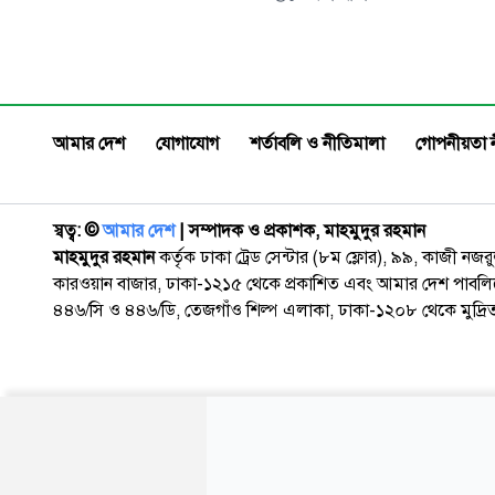
(৫১) নামে এক যাত্রীকে গ্রেপ্তার করেছে মাদকদ্রব্য
কেন্দ্রীয় ন
নিয়ন্ত্রণ অধিদপ্তর (ডিএনসি)। তার কাছ থেকে নগদ
দোয়া ও আলোচ
৬০ হাজার টাকা ও একটি মোবাইল ফোনও জব্দ
(৭ আগস্ট) 
করা হয়েছে। শুক্রবার সন্ধ্যা ৭
সাংবাদিক আ
প্রয়াত উপল
আমার দেশ
যোগাযোগ
শর্তাবলি ও নীতিমালা
গোপনীয়তা 
স্বত্ব: ©️
আমার দেশ
| সম্পাদক ও প্রকাশক, মাহমুদুর রহমান
মাহমুদুর রহমান
কর্তৃক ঢাকা ট্রেড সেন্টার (৮ম ফ্লোর), ৯৯, কাজী নজ
কারওয়ান বাজার, ঢাকা-১২১৫ থেকে প্রকাশিত এবং আমার দেশ পাবলিক
৪৪৬/সি ও ৪৪৬/ডি, তেজগাঁও শিল্প এলাকা, ঢাকা-১২০৮ থেকে মুদ্রি