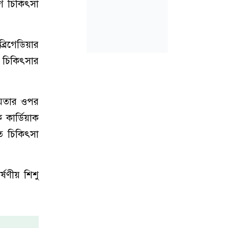
োগ চিকিৎসা
্রিগেডিয়ার
গ চিকিৎসার
ীয়তার ওপর
কার্ডিয়াক
িত চিকিৎসা
্ষণীয় শিশু