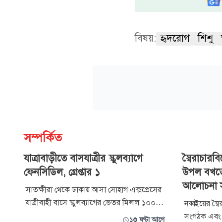
বিষয়:
হৃদরোগ
শিশু
সম্পর্কিত
যাত্রাবাড়ীতে বাসযাত্রীর স্কুলব্যাগে
স্বৈরাচার
ফেনসিডিল, গ্রেপ্তার ১
উপল বখতে
আলোচনা 
সাতক্ষীরা থেকে ঢাকায় আসা সোহাগ এক্সপ্রেসের
যাত্রীবাহী বাসে স্কুলব্যাগের ভেতর মিলল ১০০
নব্বইয়ের স
বোতল ফেনসিডিল। এ ঘটনায় জাহিদুল ইসলাম
সংগঠক এবং ব
১৩ ঘণ্টা আগে