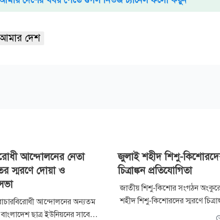
আমার দেশ
বিরোধী আন্দোলনের নেতা
জুলাই শহীদ শিশু-কিশোরদের
র স্মরণে দোয়া ও
চিত্রাঙ্কন প্রতিযোগিতা
সভা
জাতীয় শিশু-কিশোর সংগঠন অংকুর
শহীদ শিশু-কিশোরদের স্মরণে চিত্রাঙ
্বৈরাচারবিরোধী আন্দোলনের অন্যতম
প্রতিযোগিতা ও পুরস্কার বিতরণী অনুষ
াংলাদেশ ছাত্র ইউনিয়নের সাবেক