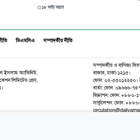
শুক্রবার সকালে রাজধানীর পল্টনে 
েতা সৈয়দ উপল বখত হাশেমীর স্মরণে
১৮ ঘণ্টা আগে
মিলনায়তনে জুলাই গণঅভ্যুত্থানের দ্ব
না সভা অনুষ্ঠিত হয়েছে। শুক্রবার
উপলক্ষে এ আয়োজন করা হয়। অনুষ্ঠ
বাদ আসর রাজধানীর মিরপুরে
অতিথির বক্তব্যে খ্যাতিমান ক্যালিগ্র
বাসিক এলাকার মসজিদুল ফারুক ও
ের বাসভবনে এ অনুষ্ঠানের আয়োজন
নীতি
ডিএমসিএ
সম্পাদকীয় নীতি
সম্পাদকীয় ও বাণিজ্য বিভ
রুল ইসলাম অ্যাভিনিউ,
বাজার, ঢাকা-১২১৫।
েশন লিমিটেড প্রেস,
ফোন: ০২-৫৫০১২২৫০। 
ত।
বার্তা: ফোন: ০৯৬৬৬-
বিজ্ঞাপন: ফোন: +৮৮০
সার্কুলেশন: ফোন: +৮
circulation@dailyam
ওয়েব মেইল
কনভার