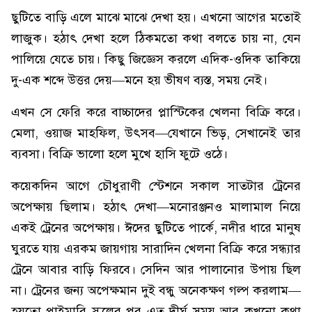
ছুটিতে বাড়ি এলে মাঝে মাঝে দেখা হয়। এখনো আগের মতোই
লাজুক। হঠাৎ দেখা হলে ঠিকমতো কথা বলতে চায় না, যেন
পালিয়ে যেতে চায়। কিছু জিজ্ঞেস করলে এদিক-ওদিক তাকিয়ে
দু-এক শব্দে উত্তর দেয়—মনে হয় ভীষণ ব্যস্ত, সময় নেই।
এখন সে ফেরি করে বাচ্চাদের প্লাস্টিকের খেলনা বিক্রি করে।
মেলা, ওয়াজ মাহফিল, উৎসব—যেখানে ভিড়, সেখানেই তার
ব্যবসা। বিক্রি ভালো হলে মুখে হাসি ফুটে ওঠে।
কয়েকদিন আগে চৌধুরাণী স্টেশনে সকাল সাতটার ট্রেনের
অপেক্ষায় ছিলাম। হঠাৎ দেখা—মনোরঞ্জনও মালামাল নিয়ে
একই ট্রেনের অপেক্ষায়। ঈদের ছুটিতে পার্কে, নদীর ধারে মানুষ
ঘুরতে যায় এরকম জায়গায় সারাদিন খেলনা বিক্রি করে সন্ধ্যার
ট্রেনে আবার বাড়ি ফিরবে। সেদিন আর পালানোর উপায় ছিল
না। ট্রেনের জন্য অপেক্ষমান দুই বন্ধু অনেকক্ষণ গল্প করলাম—
হয়তো প্রাইমারি স্কুলের পর এত দীর্ঘ সময় আর কখনো কথা