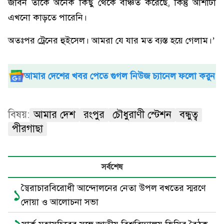
জীবন তাকে অনেক কিছু থেকে বঞ্চিত করেছে, কিন্তু আশাটা
এখনো কাড়তে পারেনি।
অতঃপর ট্রেনের হুইসেল। আমরা যে যার মত ব্যস্ত হয়ে গেলাম।’
আমার দেশের খবর পেতে গুগল নিউজ চ্যানেল ফলো করুন
বিষয়:
আমার দেশ
রংপুর
চৌধুরাণী স্টেশন
বন্ধুত্ব
পীরগাছা
সর্বশেষ
স্বৈরাচারবিরোধী আন্দোলনের নেতা উপল বখতের স্মরণে
১
দোয়া ও আলোচনা সভা