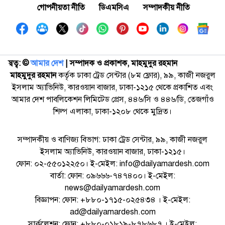
গোপনীয়তা নীতি
ডিএমসিএ
সম্পাদকীয় নীতি
স্বত্ব: ©️
আমার দেশ
| সম্পাদক ও প্রকাশক, মাহমুদুর রহমান
মাহমুদুর রহমান
কর্তৃক ঢাকা ট্রেড সেন্টার (৮ম ফ্লোর), ৯৯, কাজী নজরুল
ইসলাম অ্যাভিনিউ, কারওয়ান বাজার, ঢাকা-১২১৫ থেকে প্রকাশিত এবং
আমার দেশ পাবলিকেশন লিমিটেড প্রেস, ৪৪৬/সি ও ৪৪৬/ডি, তেজগাঁও
শিল্প এলাকা, ঢাকা-১২০৮ থেকে মুদ্রিত।
সম্পাদকীয় ও বাণিজ্য বিভাগ: ঢাকা ট্রেড সেন্টার, ৯৯, কাজী নজরুল
ইসলাম অ্যাভিনিউ, কারওয়ান বাজার, ঢাকা-১২১৫।
ফোন: ০২-৫৫০১২২৫০। ই-মেইল: info@dailyamardesh.com
বার্তা: ফোন: ০৯৬৬৬-৭৪৭৪০০। ই-মেইল:
news@dailyamardesh.com
বিজ্ঞাপন: ফোন: +৮৮০-১৭১৫-০২৫৪৩৪ । ই-মেইল:
ad@dailyamardesh.com
সার্কুলেশন: ফোন: +৮৮০-০১৮১৯-৮৭৮৬৮৭ । ই-মেইল: