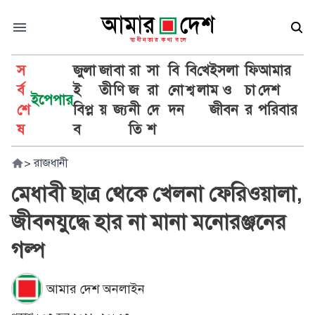
স
জুলা
জা
বা
রা
সা
বি
বি
খে
ইসলা
ফি
আমার
র্ব
ই
তী
ণি
জ
রা
নো
শ্ব
লা
ম ও
চা
দেশ
ইপেপার
শে
বিপ্ল
য়
জ্য
নী
দে
দন
জীবন
র
পরিবার
ষ
ব
তি
শ
>
রাজধানী
মেধাবী ছাত্র থেকে খেলনা ফেরিওয়ালা,
জীবনযুদ্ধে হার না মানা মনোরঞ্জনের
গল্প
আমার দেশ অনলাইন