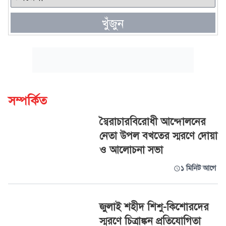
খুঁজুন
সম্পর্কিত
স্বৈরাচারবিরোধী আন্দোলনের
নেতা উপল বখতের স্মরণে দোয়া
ও আলোচনা সভা
১ মিনিট আগে
জুলাই শহীদ শিশু-কিশোরদের
স্মরণে চিত্রাঙ্কন প্রতিযোগিতা