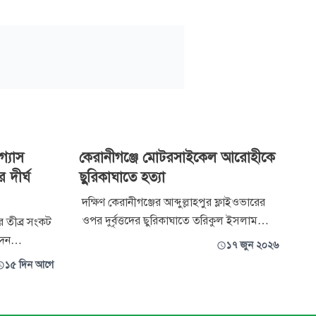
গ্যাস
কেরানীগঞ্জে মোটরসাইকেল আরোহীকে
 দীর্ঘ
ছুরিকাঘাতে হত্যা
দক্ষিণ কেরানীগঞ্জের আব্দুল্লাহপুর ফ্লাইওভারের
ওপর দুর্বৃত্তদের ছুরিকাঘাতে তরিকুল ইসলাম
র তীব্র সংকট
পাপন (২৮) নামে এক যুবক নিহত হয়েছেন।
াদন
১৭ জুন ২০২৬
মঙ্গলবার দিবাগত রাত ১১টার দিকে এ ঘটনা ঘটে।
াশি ঘর-
১৫ দিন আগে
নিহত পাপন একটি বেসরকারি প্রতিষ্ঠানে কর্মরত
গান্তি পোহাতে
ছিলেন।
িক-চালকেরা।