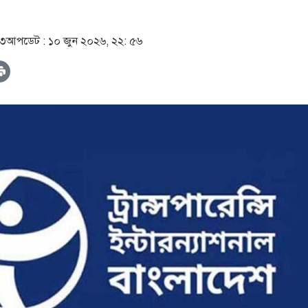
০৩
আপডেট :
১০ জুন ২০২৬, ২২: ৫৬