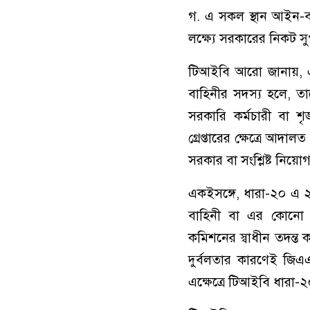
গ. এ সকল স্থান আইন-বহির
লক্ষ্যে সরকারের নিকট স
টিআইবি আরো জানায়, এ ছা
বাহিনীর সদস্য হলে, তাকে
সরকারি কর্মচারী বা শৃ
গ্রেপ্তারের ক্ষেত্রে আদাল
সরকার বা সংশ্লিষ্ট নিয়ো
একইসঙ্গে, ধারা-২০ এ ২০০
বাহিনী বা এর কোনো সদ
কমিশনের স্বাধীন তদন্ত ক
দুর্বলতার কারণেই জি
এক্ষেত্রে টিআইবি ধারা