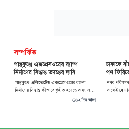
সম্পর্কিত
পান্থকুঞ্জে এক্সপ্রেসওয়ের র‌্যাম্প
ঢাকাকে বাঁ
নির্মাণের সিদ্ধান্ত তদন্তের দাবি
পথ ফিরিয়
পান্থকুঞ্জে এলিভেটেড এক্সপ্রেসওয়ের র‌্যাম্প
নগর পরিকল্প
নির্মাণের সিদ্ধান্ত কীভাবে গৃহীত হয়েছে এবং এ
এলেই যে ঢাক
বিষয়ে যথাযথ সমীক্ষা ও পরামর্শ গ্রহণ করা হয়েছে
হয়, তার জন্য
১২ দিন আগে
কি না তা তদন্ত করা প্রয়োজন। বিদ্যমান আইনি ও
পরিকল্পনার ঘা
প্রাতিষ্ঠানিক কাঠামোর সীমাবদ্ধতার কারণে নগরের
জমে, সেটি শু
উন্মুক্ত স্থান সংরক্ষণ কঠিন হয়ে পড়েছে। ড্যাপ
আমাদের নিজে
সংশোধনের ক্ষে
বাঁচাতে হলে 