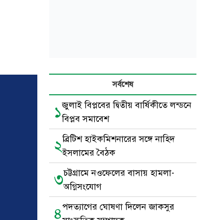
সর্বশেষ
জুলাই বিপ্লবের দ্বিতীয় বার্ষিকীতে লন্ডনে
১
বিপ্লব সমাবেশ
ব্রিটিশ হাইকমিশনারের সঙ্গে নাহিদ
২
ইসলামের বৈঠক
চট্টগ্রামে নওফেলের বাসায় হামলা-
৩
অগ্নিসংযোগ
পদত্যাগের ঘোষণা দিলেন জাকসুর
৪