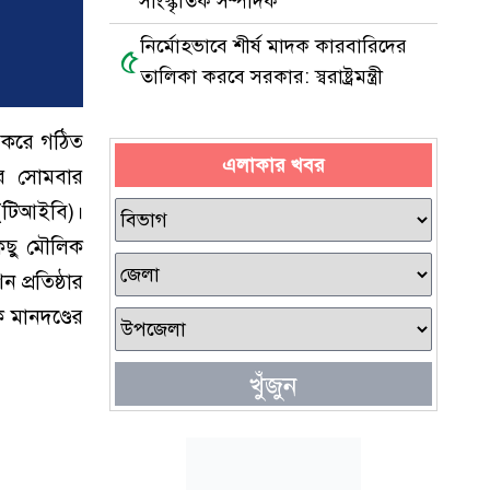
সাংস্কৃতিক সম্পাদক
নির্মোহভাবে শীর্ষ মাদক কারবারিদের
৫
তালিকা করবে সরকার: স্বরাষ্ট্রমন্ত্রী
 করে গঠিত
এলাকার খবর
রে সোমবার
 (টিআইবি)।
িছু মৌলিক
 প্রতিষ্ঠার
ক মানদণ্ডের
খুঁজুন