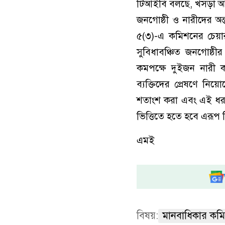
টিআইবি বলছে, খসড়া আইনে 
জনগোষ্ঠী ও নারীদের অন্ত
৫(৩)-এ কমিশনের চেয়ারম
সুবিধাবঞ্চিত জনগোষ্ঠী
কমপক্ষে দুইজন নারী কমি
ব্যক্তিদের প্রেষণে নি
শতাংশ করা এবং এই ধরনের 
ভিত্তিতে হতে হবে এরূপ 
এমই
বিষয়:
মানবাধিকার কম