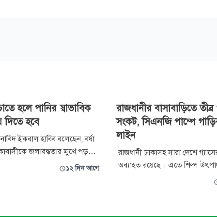
চাতে হলে পানির স্বাভাবিক
রাজধানীর বাসাবাড়িতে তীব্র 
ে দিতে হবে
সংকট, সিএনজি পাম্পে গাড়ির
লাইন
নাবিদ ইকবাল হাবিব বলেছেন, বর্ষা
াবাসীকে জলাবদ্ধতার মুখে পড়তে
রাজধানী ঢাকাসহ সারা দেশে গ্যাসে
 বিভিন্ন সংস্থার সমন্বয়হীনতা আর
অব্যাহত রয়েছে । এতে শিল্প উৎপ
১২ দিন আগে
টতি রয়েছে। প্রতিটি বর্ষায় যে পানি
মারাত্মকভাবে ব্যাহত হওয়ার পাশাপ
ধু আকাশের বৃষ্টির কারণে নয়;
গৃহস্থালিতে রান্নার কাজে ব্যাপক ভো
দের সিদ্ধান্তহীনতার ফল। ঢাকাকে
হচ্ছে। পাশাপাশি গ্যাসচালিত যানবাহনগুলো
পানির স্বাভাবিক
নিয়েও চরম দুর্ভোগের শিকার মাল