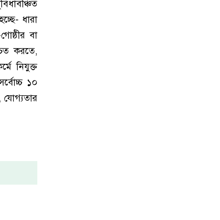
বিধাবঞ্চিত
হচ্ছে- ধারা
গোষ্ঠীর বা
্চিত করতে,
মে নিযুক্ত
র্বোচ্চ ১০
ছ, যোগ্যতার