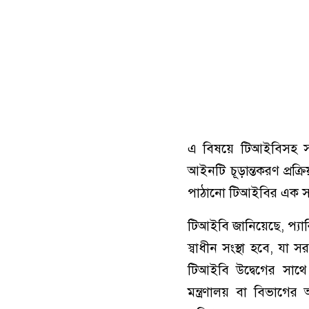
এ বিষয়ে টিআইবিসহ সংশ্ল
আইনটি চূড়ান্তকরণ প্রক্র
পাঠানো টিআইবির এক সংব
টিআইবি জানিয়েছে, প‍্যা
স্বাধীন সংস্থা হবে, য
টিআইবি উদ্বেগের সা
মন্ত্রণালয় বা বিভাগে