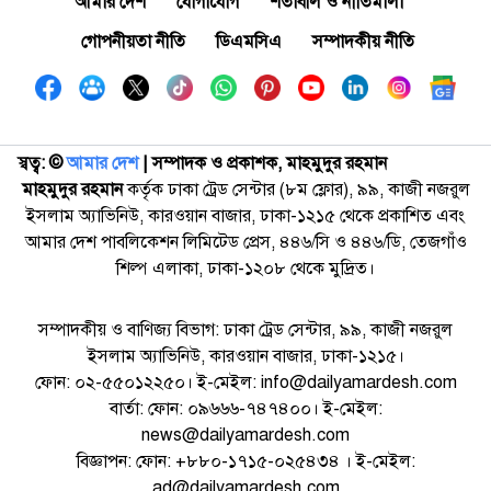
আমার দেশ
যোগাযোগ
শর্তাবলি ও নীতিমালা
গোপনীয়তা নীতি
ডিএমসিএ
সম্পাদকীয় নীতি
স্বত্ব: ©️
আমার দেশ
| সম্পাদক ও প্রকাশক, মাহমুদুর রহমান
মাহমুদুর রহমান
কর্তৃক ঢাকা ট্রেড সেন্টার (৮ম ফ্লোর), ৯৯, কাজী নজরুল
ইসলাম অ্যাভিনিউ, কারওয়ান বাজার, ঢাকা-১২১৫ থেকে প্রকাশিত এবং
আমার দেশ পাবলিকেশন লিমিটেড প্রেস, ৪৪৬/সি ও ৪৪৬/ডি, তেজগাঁও
শিল্প এলাকা, ঢাকা-১২০৮ থেকে মুদ্রিত।
সম্পাদকীয় ও বাণিজ্য বিভাগ: ঢাকা ট্রেড সেন্টার, ৯৯, কাজী নজরুল
ইসলাম অ্যাভিনিউ, কারওয়ান বাজার, ঢাকা-১২১৫।
ফোন: ০২-৫৫০১২২৫০। ই-মেইল: info@dailyamardesh.com
বার্তা: ফোন: ০৯৬৬৬-৭৪৭৪০০। ই-মেইল:
news@dailyamardesh.com
বিজ্ঞাপন: ফোন: +৮৮০-১৭১৫-০২৫৪৩৪ । ই-মেইল:
ad@dailyamardesh.com