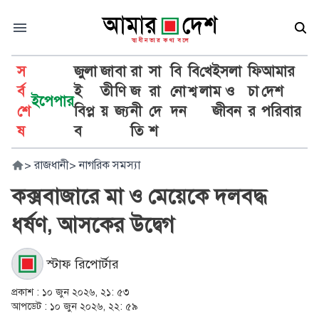
স
জুলা
জা
বা
রা
সা
বি
বি
খে
ইসলা
ফি
আমার
র্ব
ই
তী
ণি
জ
রা
নো
শ্ব
লা
ম ও
চা
দেশ
ইপেপার
শে
বিপ্ল
য়
জ্য
নী
দে
দন
জীবন
র
পরিবার
ষ
ব
তি
শ
>
রাজধানী
>
নাগরিক সমস্যা
কক্সবাজারে মা ও মেয়েকে দলবদ্ধ
ধর্ষণ, আসকের উদ্বেগ
স্টাফ রিপোর্টার
প্রকাশ :
১০ জুন ২০২৬, ২১: ৫৩
আপডেট :
১০ জুন ২০২৬, ২২: ৫৯