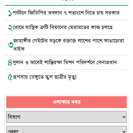
১
পর্যটনে জিডিপির অবদান ৭ শতাংশে নিতে চায় সরকার
২
রোমে যান্ত্রিক ত্রুটি বিমানের মেরামতের কাজ চলছে
জাহাঙ্গীর গেইটের সড়কে রক্তাক্ত লাশের পাশে ভাঙাচোরা
৩
বাইক
৪
সুদান ও আবেই শান্তিরক্ষা মিশন পরিদর্শনে সেনাপ্রধান
৫
রূপসায় ডেঙ্গুতে স্কুল ছাত্রীর মৃত্যু
এলাকার খবর