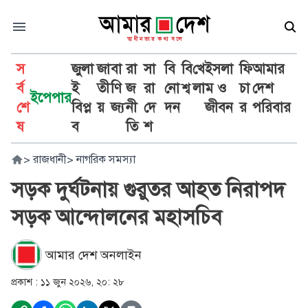
স
জুলা
জা
বা
রা
সা
বি
বি
খে
ইসলা
ফি
আমার
র্ব
ই
তী
ণি
জ
রা
নো
শ্ব
লা
ম ও
চা
দেশ
ইপেপার
শে
বিপ্ল
য়
জ্য
নী
দে
দন
জীবন
র
পরিবার
ষ
ব
তি
শ
>
রাজধানী
>
নাগরিক সমস্যা
সড়ক দুর্ঘটনায় গুরুতর আহত নিরাপদ
সড়ক আন্দোলনের মহাসচিব
আমার দেশ অনলাইন
প্রকাশ :
১১ জুন ২০২৬, ২০: ২৮