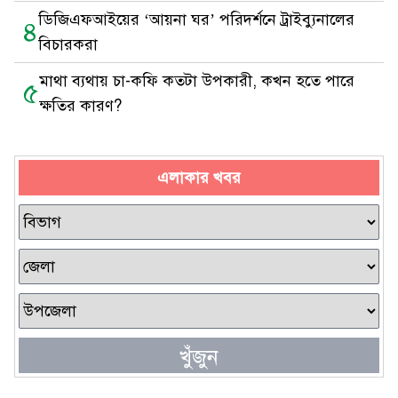
ডিজিএফআইয়ের ‘আয়না ঘর’ পরিদর্শনে ট্রাইব্যুনালের
৪
বিচারকরা
মাথা ব্যথায় চা-কফি কতটা উপকারী, কখন হতে পারে
৫
ক্ষতির কারণ?
এলাকার খবর
খুঁজুন