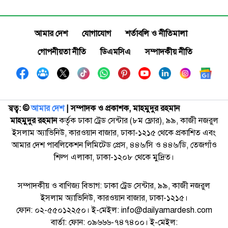
আমার দেশ
যোগাযোগ
শর্তাবলি ও নীতিমালা
গোপনীয়তা নীতি
ডিএমসিএ
সম্পাদকীয় নীতি
স্বত্ব: ©️
আমার দেশ
| সম্পাদক ও প্রকাশক, মাহমুদুর রহমান
মাহমুদুর রহমান
কর্তৃক ঢাকা ট্রেড সেন্টার (৮ম ফ্লোর), ৯৯, কাজী নজরুল
ইসলাম অ্যাভিনিউ, কারওয়ান বাজার, ঢাকা-১২১৫ থেকে প্রকাশিত এবং
আমার দেশ পাবলিকেশন লিমিটেড প্রেস, ৪৪৬/সি ও ৪৪৬/ডি, তেজগাঁও
শিল্প এলাকা, ঢাকা-১২০৮ থেকে মুদ্রিত।
সম্পাদকীয় ও বাণিজ্য বিভাগ: ঢাকা ট্রেড সেন্টার, ৯৯, কাজী নজরুল
ইসলাম অ্যাভিনিউ, কারওয়ান বাজার, ঢাকা-১২১৫।
ফোন: ০২-৫৫০১২২৫০। ই-মেইল: info@dailyamardesh.com
বার্তা: ফোন: ০৯৬৬৬-৭৪৭৪০০। ই-মেইল: