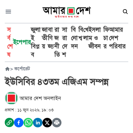
স
জুলা
জা
বা
রা
সা
বি
বি
খে
ইসলা
ফি
আমার
র্ব
ই
তী
ণি
জ
রা
নো
শ্ব
লা
ম ও
চা
দেশ
ইপেপার
শে
বিপ্ল
য়
জ্য
নী
দে
দন
জীবন
র
পরিবার
ষ
ব
তি
শ
>
কর্পোরেট
ইউসিবির ৪৩তম এজিএম সম্পন্ন
আমার দেশ অনলাইন
প্রকাশ :
১১ জুন ২০২৬, ১৯: ০৩