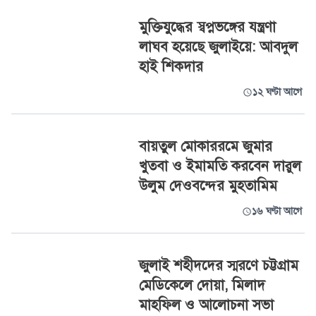
মুক্তিযুদ্ধের স্বপ্নভঙ্গের যন্ত্রণা
লাঘব হয়েছে জুলাইয়ে: আবদুল
হাই শিকদার
১২ ঘণ্টা আগে
বায়তুল মোকাররমে জুমার
খুতবা ও ইমামতি করবেন দারুল
উলুম দেওবন্দের মুহতামিম
১৬ ঘণ্টা আগে
জুলাই শহীদদের স্মরণে চট্টগ্রাম
মেডিকেলে দোয়া, মিলাদ
মাহফিল ও আলোচনা সভা