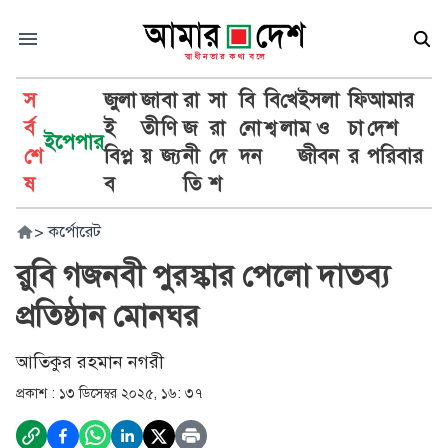
স
জুলা
জা
বা
রা
সা
বি
বি
খে
ইসলা
ফি
আমার
র্ব
ই
তী
ণি
জ
রা
নো
শ্ব
লা
ম ও
চা
দেশ
ইপেপার
শে
বিপ্ল
য়
জ্য
নী
দে
দন
জীবন
র
পরিবার
ষ
ব
তি
শ
>
কর্পোরেট
রুবি গজনবী পুরস্কার পেলো দাতব্য
প্রতিষ্ঠান মোনঘর
আতিকুর রহমান নগরী
প্রকাশ :
১৩ ডিসেম্বর ২০২৫, ১৬: ৩৭