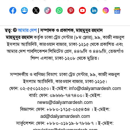
স্বত্ব: ©️
আমার দেশ
| সম্পাদক ও প্রকাশক, মাহমুদুর রহমান
মাহমুদুর রহমান
কর্তৃক ঢাকা ট্রেড সেন্টার (৮ম ফ্লোর), ৯৯, কাজী নজরুল
ইসলাম অ্যাভিনিউ, কারওয়ান বাজার, ঢাকা-১২১৫ থেকে প্রকাশিত এবং
আমার দেশ পাবলিকেশন লিমিটেড প্রেস, ৪৪৬/সি ও ৪৪৬/ডি, তেজগাঁও
শিল্প এলাকা, ঢাকা-১২০৮ থেকে মুদ্রিত।
সম্পাদকীয় ও বাণিজ্য বিভাগ: ঢাকা ট্রেড সেন্টার, ৯৯, কাজী নজরুল
ইসলাম অ্যাভিনিউ, কারওয়ান বাজার, ঢাকা-১২১৫।
ফোন: ০২-৫৫০১২২৫০। ই-মেইল: info@dailyamardesh.com
বার্তা: ফোন: ০৯৬৬৬-৭৪৭৪০০। ই-মেইল:
news@dailyamardesh.com
বিজ্ঞাপন: ফোন: +৮৮০-১৭১৫-০২৫৪৩৪ । ই-মেইল:
ad@dailyamardesh.com
সার্কুলেশন: ফোন: +৮৮০-০১৮১৯-৮৭৮৬৮৭ । ই-মেইল: