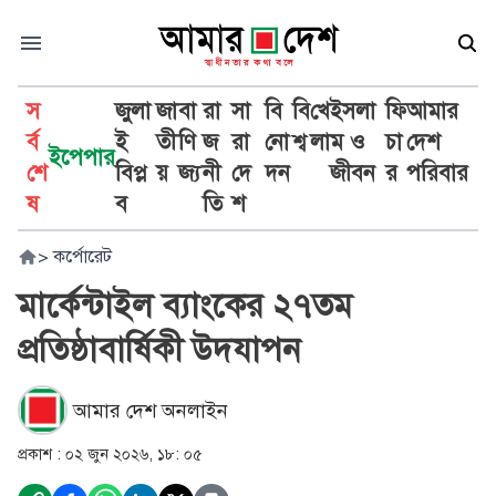
স
জুলা
জা
বা
রা
সা
বি
বি
খে
ইসলা
ফি
আমার
র্ব
ই
তী
ণি
জ
রা
নো
শ্ব
লা
ম ও
চা
দেশ
ইপেপার
শে
বিপ্ল
য়
জ্য
নী
দে
দন
জীবন
র
পরিবার
ষ
ব
তি
শ
>
কর্পোরেট
মার্কেন্টাইল ব্যাংকের ২৭তম
প্রতিষ্ঠাবার্ষিকী উদযাপন
আমার দেশ অনলাইন
প্রকাশ :
০২ জুন ২০২৬, ১৮: ০৫