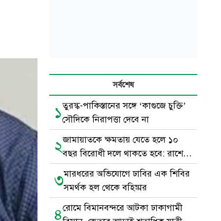
সর্বশেষ
তুরস্ক-পাকিস্তানের সঙ্গে ‘কাগুজে চুক্তি’
১
সৌদিকে নিরাপত্তা দেবে না
জামায়াতকে ক্ষমতায় যেতে হলে ১০
২
বছর বিরোধী দলে থাকতে হবে: রাশেদ
খাঁন
মারধরের অভিযোগে ঢাবির এক শিবির
৩
সমর্থক হল থেকে বহিষ্কার
রোমে বিমানবন্দরে আটকা ঢাকাগামী
৪