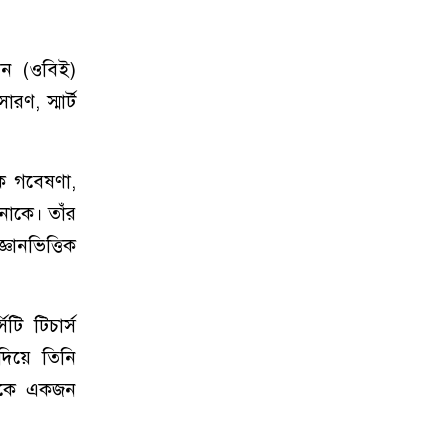
শন (ওবিই)
রণ, স্মার্ট
িক গবেষণা,
বনাকে। তাঁর
ঞানভিত্তিক
টি টিচার্স
দিয়ে তিনি
 তাকে একজন