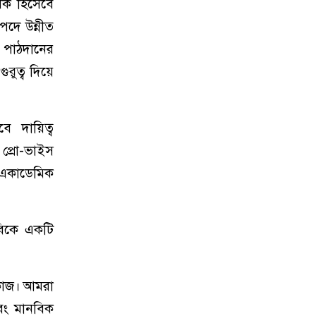
াষক হিসেবে
পদে উন্নীত
। পাঠদানের
রুত্ব দিয়ে
বে দায়িত্ব
ে প্রো-ভাইস
, একাডেমিক
রবিকে একটি
ন কাজ। আমরা
বং মানবিক