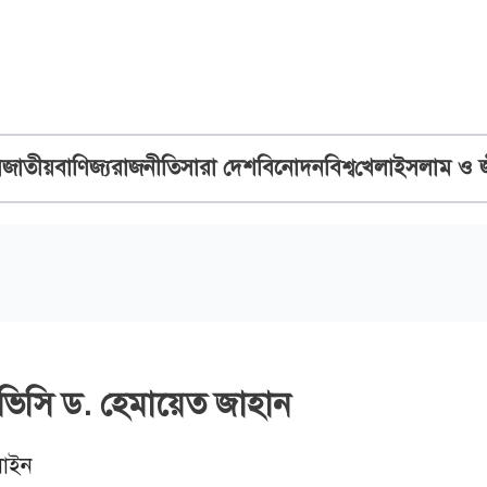
ব
জাতীয়
বাণিজ্য
রাজনীতি
সারা দেশ
বিনোদন
বিশ্ব
খেলা
ইসলাম ও 
 ভিসি ড. হেমায়েত জাহান
াইন