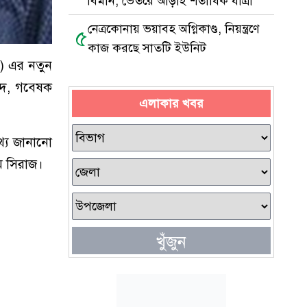
বিমান, ভেতরে আড়াই শতাধিক যাত্রী
নেত্রকোনায় ভয়াবহ অগ্নিকাণ্ড, নিয়ন্ত্রণে
৫
কাজ করছে সাতটি ইউনিট
রবি) এর নতুন
বিদ, গবেষক
এলাকার খবর
থ্য জানানো
লম সিরাজ।
খুঁজুন