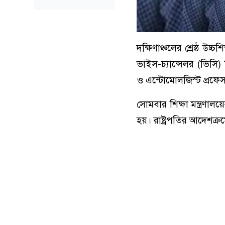
দক্ষিণাঞ্চলের শ্রেষ্ঠ উচ্চ
ভাইস-চ্যান্সেলর (ভিসি)
ও এন্টোমোলজিস্ট প্রফে
সোমবার শিক্ষা মন্ত্রণাল
হয়। রাষ্ট্রপতির আদেশক্র