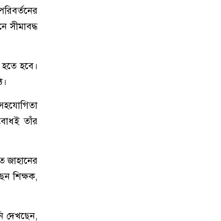
পরিবর্তনের
নে সীমাবদ্ধ
ও হতে হবে।
ে।
র সহযোগিতা
যবোধই তাঁর
য়েত জাহানের
ছেন শিক্ষক,
িনি দেখছেন,