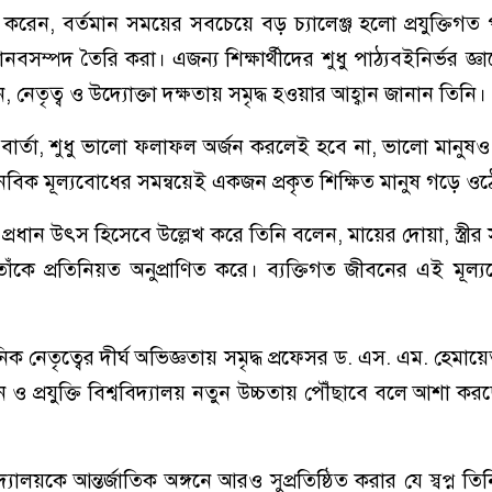
করেন, বর্তমান সময়ের সবচেয়ে বড় চ্যালেঞ্জ হলো প্রযুক্তিগত 
নবসম্পদ তৈরি করা। এজন্য শিক্ষার্থীদের শুধু পাঠ্যবইনির্ভর জ্ঞা
, নেতৃত্ব ও উদ্যোক্তা দক্ষতায় সমৃদ্ধ হওয়ার আহ্বান জানান তিনি।
তার বার্তা, শুধু ভালো ফলাফল অর্জন করলেই হবে না, ভালো মানুষ
বিক মূল্যবোধের সমন্বয়েই একজন প্রকৃত শিক্ষিত মানুষ গড়ে ওঠ
প্রধান উৎস হিসেবে উল্লেখ করে তিনি বলেন, মায়ের দোয়া, স্ত্রী
তাঁকে প্রতিনিয়ত অনুপ্রাণিত করে। ব্যক্তিগত জীবনের এই মূল্
।
নিক নেতৃত্বের দীর্ঘ অভিজ্ঞতায় সমৃদ্ধ প্রফেসর ড. এস. এম. হেমা
ঞান ও প্রযুক্তি বিশ্ববিদ্যালয় নতুন উচ্চতায় পৌঁছাবে বলে আশা কর
দ্যালয়কে আন্তর্জাতিক অঙ্গনে আরও সুপ্রতিষ্ঠিত করার যে স্বপ্ন ত