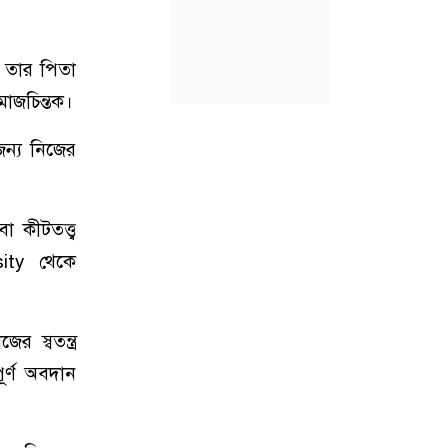
 তার পিতা
াজচিন্তক।
জন্য নিজের
 কীটতত্ত্ব
sity থেকে
 স্বতন্ত্র
ূর্ণ অবদান