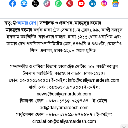
স্বত্ব: ©️
আমার দেশ
| সম্পাদক ও প্রকাশক, মাহমুদুর রহমান
মাহমুদুর রহমান
কর্তৃক ঢাকা ট্রেড সেন্টার (৮ম ফ্লোর), ৯৯, কাজী নজরুল
ইসলাম অ্যাভিনিউ, কারওয়ান বাজার, ঢাকা-১২১৫ থেকে প্রকাশিত এবং
আমার দেশ পাবলিকেশন লিমিটেড প্রেস, ৪৪৬/সি ও ৪৪৬/ডি, তেজগাঁও
শিল্প এলাকা, ঢাকা-১২০৮ থেকে মুদ্রিত।
সম্পাদকীয় ও বাণিজ্য বিভাগ: ঢাকা ট্রেড সেন্টার, ৯৯, কাজী নজরুল
ইসলাম অ্যাভিনিউ, কারওয়ান বাজার, ঢাকা-১২১৫।
ফোন: ০২-৫৫০১২২৫০। ই-মেইল: info@dailyamardesh.com
বার্তা: ফোন: ০৯৬৬৬-৭৪৭৪০০। ই-মেইল:
news@dailyamardesh.com
বিজ্ঞাপন: ফোন: +৮৮০-১৭১৫-০২৫৪৩৪ । ই-মেইল:
ad@dailyamardesh.com
সার্কুলেশন: ফোন: +৮৮০-০১৮১৯-৮৭৮৬৮৭ । ই-মেইল:
circulation@dailyamardesh.com