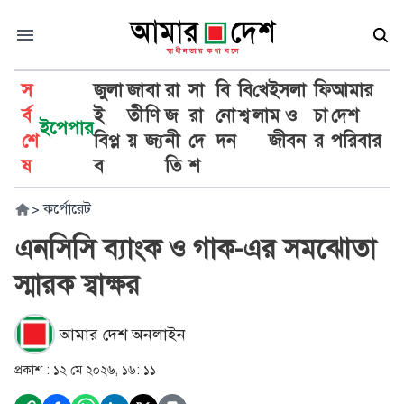
স
জুলা
জা
বা
রা
সা
বি
বি
খে
ইসলা
ফি
আমার
র্ব
ই
তী
ণি
জ
রা
নো
শ্ব
লা
ম ও
চা
দেশ
ইপেপার
শে
বিপ্ল
য়
জ্য
নী
দে
দন
জীবন
র
পরিবার
ষ
ব
তি
শ
>
কর্পোরেট
এনসিসি ব্যাংক ও গাক-এর সমঝোতা
স্মারক স্বাক্ষর
আমার দেশ অনলাইন
প্রকাশ :
১২ মে ২০২৬, ১৬: ১১