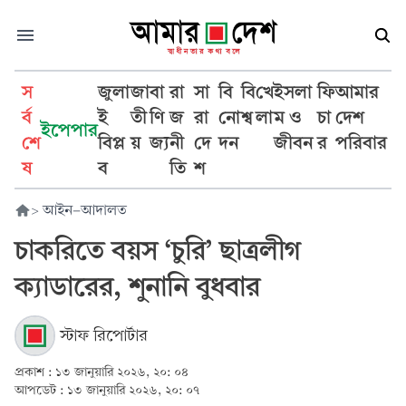
স
জুলা
জা
বা
রা
সা
বি
বি
খে
ইসলা
ফি
আমার
র্ব
ই
তী
ণি
জ
রা
নো
শ্ব
লা
ম ও
চা
দেশ
ইপেপার
শে
বিপ্ল
য়
জ্য
নী
দে
দন
জীবন
র
পরিবার
ষ
ব
তি
শ
>
আইন-আদালত
চাকরিতে বয়স ‘চুরি’ ছাত্রলীগ
ক্যাডারের, শুনানি বুধবার
স্টাফ রিপোর্টার
প্রকাশ :
১৩ জানুয়ারি ২০২৬, ২০: ০৪
আপডেট :
১৩ জানুয়ারি ২০২৬, ২০: ০৭