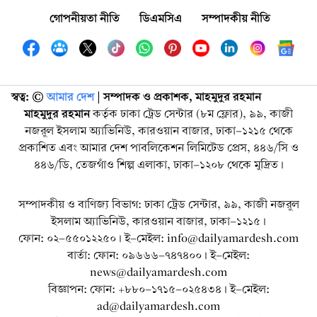
গোপনীয়তা নীতি
ডিএমসিএ
সম্পাদকীয় নীতি
স্বত্ব: ©️
আমার দেশ
| সম্পাদক ও প্রকাশক, মাহমুদুর রহমান
মাহমুদুর রহমান
কর্তৃক ঢাকা ট্রেড সেন্টার (৮ম ফ্লোর), ৯৯, কাজী
নজরুল ইসলাম অ্যাভিনিউ, কারওয়ান বাজার, ঢাকা-১২১৫ থেকে
প্রকাশিত এবং আমার দেশ পাবলিকেশন লিমিটেড প্রেস, ৪৪৬/সি ও
৪৪৬/ডি, তেজগাঁও শিল্প এলাকা, ঢাকা-১২০৮ থেকে মুদ্রিত।
সম্পাদকীয় ও বাণিজ্য বিভাগ: ঢাকা ট্রেড সেন্টার, ৯৯, কাজী নজরুল
ইসলাম অ্যাভিনিউ, কারওয়ান বাজার, ঢাকা-১২১৫।
ফোন: ০২-৫৫০১২২৫০। ই-মেইল: info@dailyamardesh.com
বার্তা: ফোন: ০৯৬৬৬-৭৪৭৪০০। ই-মেইল:
news@dailyamardesh.com
বিজ্ঞাপন: ফোন: +৮৮০-১৭১৫-০২৫৪৩৪ । ই-মেইল:
ad@dailyamardesh.com