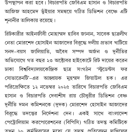
উপস্থাপন করা হবে। বিচারপতি জেবিএম হাসান ও বিচারপতি
আজিজ আহমেদ ভুঁইয়ার সমন্বয়ে গঠিত ডিভিশন বেঞ্চে এটি
শুনানীর তালিকায় রয়েছে।
রিটকারীর আইনজীবী মোহাম্মদ হাবিব জানান, সাবেক ছাত্রলীগ
নেতা মোরশেদ হোসাইন আজাদের বিরুদ্ধে দলীয় প্রভাব খাটিয়ে
সনদ-বয়স জালিয়াতি, অবৈধ সম্পদ অর্জন ও দুর্নীতির
অভিযোগে গত বছর ২৩ অক্টোবর হাইকোর্টে রিট দায়ের করেন
ঢাকা বিশ্ববিদ্যালয়কেন্দ্রিক ছাত্র সংগঠন ‘স্টুডেন্টস ফর
সোভারেনটি’-এর আহ্বায়ক মুহম্মদ জিয়াউল হক। এর
পরিপ্রেক্ষিতে ১২ নভেম্বর ২০২৫ তারিখে বিচারপতি জেবিএম
হাসান ও বিচারপতি দেবাশীষ রায় চৌধুরীর ডিভিশন বেঞ্চ
দুর্নীতি দমন কমিশনকে (দুদক) মোরশেদ হোসাইন আজাদের
বিরুদ্ধে তদন্তের নির্দেশনা দেন। একই সাথে বাংলাদেশ
পেট্রোলিয়াম করপোরেশনের (বিপিসি) গঠিত তদন্ত কমিটিকে
তখন ২০ কর্মদিবসের মধ্যে যে তদন্ত প্রতিবেদন দাখিলের