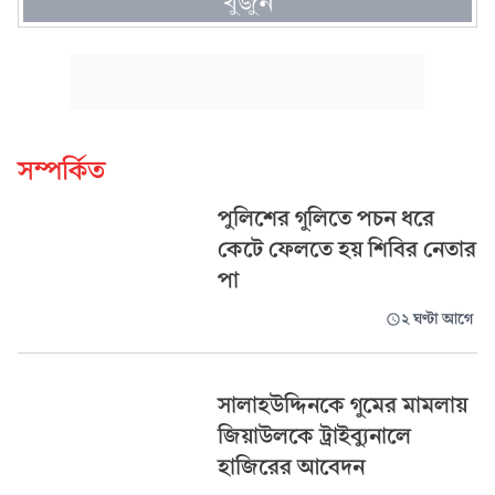
খুঁজুন
সম্পর্কিত
পুলিশের গুলিতে পচন ধরে
কেটে ফেলতে হয় শিবির নেতার
পা
২ ঘণ্টা আগে
সালাহউদ্দিনকে গুমের মামলায়
জিয়াউলকে ট্রাইব্যুনালে
হাজিরের আবেদন