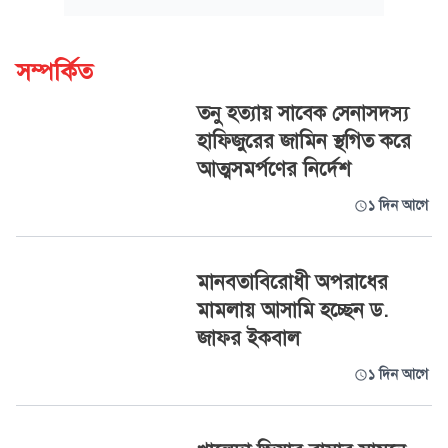
সম্পর্কিত
তনু হত্যায় সাবেক সেনাসদস্য
হাফিজুরের জামিন স্থগিত করে
আত্মসমর্পণের নির্দেশ
১ দিন আগে
মানবতাবিরোধী অপরাধের
মামলায় আসামি হচ্ছেন ড.
জাফর ইকবাল
১ দিন আগে