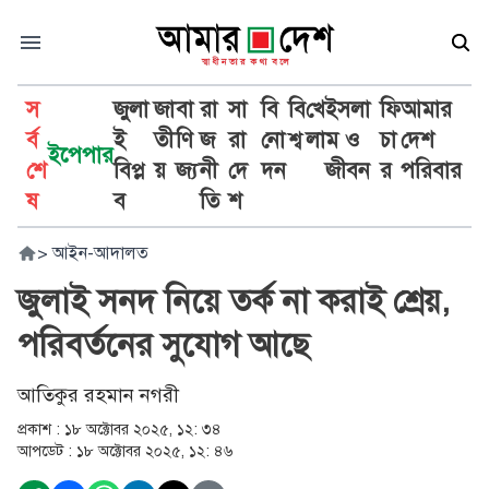
স
জুলা
জা
বা
রা
সা
বি
বি
খে
ইসলা
ফি
আমার
র্ব
ই
তী
ণি
জ
রা
নো
শ্ব
লা
ম ও
চা
দেশ
ইপেপার
শে
বিপ্ল
য়
জ্য
নী
দে
দন
জীবন
র
পরিবার
ষ
ব
তি
শ
>
আইন-আদালত
জুলাই সনদ নিয়ে তর্ক না করাই শ্রেয়,
পরিবর্তনের সুযোগ আছে
আতিকুর রহমান নগরী
প্রকাশ :
১৮ অক্টোবর ২০২৫, ১২: ৩৪
আপডেট :
১৮ অক্টোবর ২০২৫, ১২: ৪৬