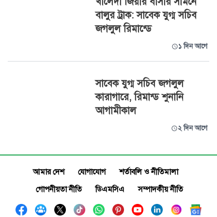
খালেদা জিয়ার বাসার সামনে
বালুর ট্রাক: সাবেক যুগ্ম সচিব
জগলুল রিমান্ডে
১ দিন আগে
সাবেক যুগ্ম সচিব জগলুল
কারাগারে, রিমান্ড শুনানি
আগামীকাল
২ দিন আগে
আমার দেশ
যোগাযোগ
শর্তাবলি ও নীতিমালা
গোপনীয়তা নীতি
ডিএমসিএ
সম্পাদকীয় নীতি