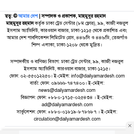
স্বত্ব: ©️
আমার দেশ
| সম্পাদক ও প্রকাশক, মাহমুদুর রহমান
মাহমুদুর রহমান
কর্তৃক ঢাকা ট্রেড সেন্টার (৮ম ফ্লোর), ৯৯, কাজী নজরুল
ইসলাম অ্যাভিনিউ, কারওয়ান বাজার, ঢাকা-১২১৫ থেকে প্রকাশিত এবং
আমার দেশ পাবলিকেশন লিমিটেড প্রেস, ৪৪৬/সি ও ৪৪৬/ডি, তেজগাঁও
শিল্প এলাকা, ঢাকা-১২০৮ থেকে মুদ্রিত।
সম্পাদকীয় ও বাণিজ্য বিভাগ: ঢাকা ট্রেড সেন্টার, ৯৯, কাজী নজরুল
ইসলাম অ্যাভিনিউ, কারওয়ান বাজার, ঢাকা-১২১৫।
ফোন: ০২-৫৫০১২২৫০। ই-মেইল: info@dailyamardesh.com
বার্তা: ফোন: ০৯৬৬৬-৭৪৭৪০০। ই-মেইল:
news@dailyamardesh.com
বিজ্ঞাপন: ফোন: +৮৮০-১৭১৫-০২৫৪৩৪ । ই-মেইল:
ad@dailyamardesh.com
সার্কুলেশন: ফোন: +৮৮০-০১৮১৯-৮৭৮৬৮৭ । ই-মেইল:
circulation@dailyamardesh.com