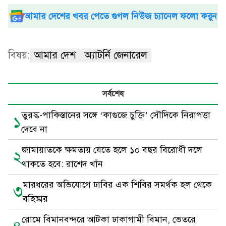
আমার দেশের খবর পেতে গুগল নিউজ চ্যানেল ফলো করুন
বিষয়:
আমার দেশ
অ্যাটর্নি জেনারেল
সর্বশেষ
তুরস্ক-পাকিস্তানের সঙ্গে ‘কাগুজে চুক্তি’ সৌদিকে নিরাপত্তা
১
দেবে না
জামায়াতকে ক্ষমতায় যেতে হলে ১০ বছর বিরোধী দলে
২
থাকতে হবে: রাশেদ খাঁন
মারধরের অভিযোগে ঢাবির এক শিবির সমর্থক হল থেকে
৩
বহিষ্কার
রোমে বিমানবন্দরে আটকা ঢাকাগামী বিমান, ভেতরে