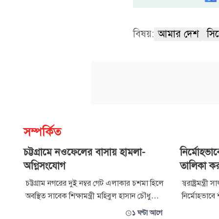
বিষয়:
আমার দেশ
সি
সম্পর্কিত
চট্টগ্রামে নওফেলের বাসায় হামলা-
নির্মোহভা
অগ্নিসংযোগ
তালিকা করবে 
চট্টগ্রাম নগরের দুই নম্বর গেট এলাকার চশমা হিলে
স্বরাষ্ট্রমন্ত
অবস্থিত সাবেক শিক্ষামন্ত্রী মহিবুল হাসান চৌধুরী
নির্মোহভাবে
নওফেলের বাসভবনে হামলা ও অগ্নিসংযোগের
প্রস্তুত করা
১ ঘণ্টা আগে