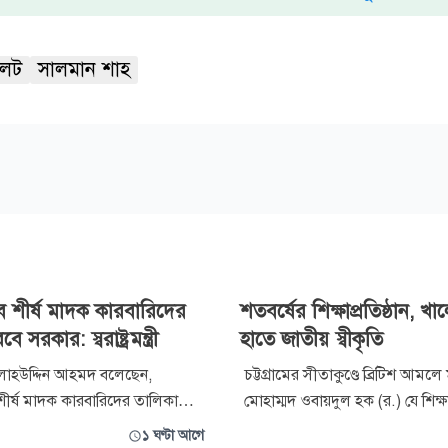
লেট
সালমান শাহ
বে শীর্ষ মাদক কারবারিদের
শতবর্ষের শিক্ষাপ্রতিষ্ঠান, খা
সরকার: স্বরাষ্ট্রমন্ত্রী
হাতে জাতীয় স্বীকৃতি
্রী সালাহউদ্দিন আহমদ বলেছেন,
চট্টগ্রামের সীতাকুণ্ডে ব্রিটিশ আমল
 শীর্ষ মাদক কারবারিদের তালিকা
মোহাম্মদ ওবায়দুল হক (র.) যে শিক্ষ
 হবে। মাদক চোরাকারবারি ও
প্রজ্বলিত করেছিলেন, শতবর্ষ পেরি
১ ঘণ্টা আগে