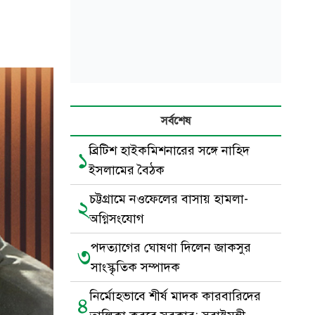
সর্বশেষ
ব্রিটিশ হাইকমিশনারের সঙ্গে নাহিদ
১
ইসলামের বৈঠক
চট্টগ্রামে নওফেলের বাসায় হামলা-
২
অগ্নিসংযোগ
পদত্যাগের ঘোষণা দিলেন জাকসুর
৩
সাংস্কৃতিক সম্পাদক
নির্মোহভাবে শীর্ষ মাদক কারবারিদের
৪