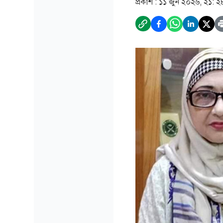
প্রকাশ :
১১ জুন ২০২৬, ২১: ২