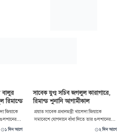
 বালুর
সাবেক যুগ্ম সচিব জগলুল কারাগারে,
ুল রিমান্ডে
রিমান্ড শুনানি আগামীকাল
েদা জিয়াকে
প্রয়াত সাবেক প্রধানমন্ত্রী খালেদা জিয়াকে
 গুলশানের
সমাবেশে যোগদানে বাঁধা দিতে তার গুলশানের
রতিবন্ধকতা
বাসভবনে সামনে বালুভর্তি ট্রাক রেখে প্রতিবন্ধকতা
১ দিন আগে
২ দিন আগে