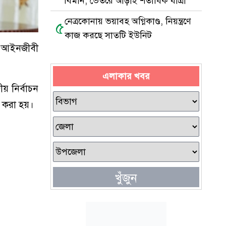
বিমান, ভেতরে আড়াই শতাধিক যাত্রী
নেত্রকোনায় ভয়াবহ অগ্নিকাণ্ড, নিয়ন্ত্রণে
৫
কাজ করছে সাতটি ইউনিট
র আইনজীবী
এলাকার খবর
য় নির্বাচন
 করা হয়।
খুঁজুন