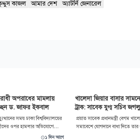
কুদ্দুস কাজল
আমার দেশ
অ্যাটর্নি জেনারেল
রোধী অপরাধের মামলায়
খালেদা জিয়ার বাসার সামনে
্ছেন ড. জাফর ইকবাল
ট্রাক: সাবেক যুগ্ম সচিব জগল
ত্থানের সময় ঢাকা বিশ্ববিদ্যালয়ের
প্রয়াত সাবেক প্রধানমন্ত্রী বেগম খাল
ষার্থীদের ওপর হামলার অভিযোগে
সমাবেশে যোগদানে বাধা দিতে তার
ী অপরাধের মামলায় অধ্যাপক ড.
বাসার সামনে বালুভর্তি ট্রাক রেখে প্
১ দিন আগে