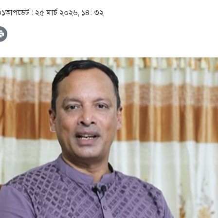
৩১
আপডেট :
২৫ মার্চ ২০২৬, ১৪: ৩২