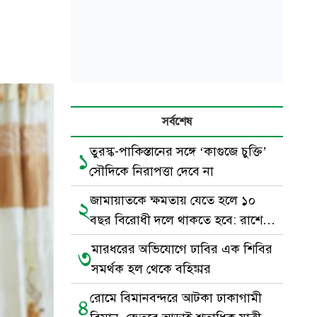
সর্বশেষ
তুরস্ক-পাকিস্তানের সঙ্গে ‘কাগুজে চুক্তি’
১
সৌদিকে নিরাপত্তা দেবে না
জামায়াতকে ক্ষমতায় যেতে হলে ১০
২
বছর বিরোধী দলে থাকতে হবে: রাশেদ
খাঁন
মারধরের অভিযোগে ঢাবির এক শিবির
৩
সমর্থক হল থেকে বহিষ্কার
রোমে বিমানবন্দরে আটকা ঢাকাগামী
৪