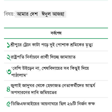
বিষয়:
আমার দেশ
ঈদুল আজহা
সর্বশেষ
১
শ্রীপুরে ট্রেনে কাটা পড়ে দুই পোশাক শ্রমিকের মৃত্যু
২
রাষ্ট্রপতি নির্বাচনে প্রার্থী দিচ্ছে জামায়াত
‘বেশি উইড়েন না, শেষবিদায়ের সব কিছুই দিয়ে
৩
পাঠালাম’
জুলাই জাদুঘর থেকে হেফাজত নেতাকর্মীদের ভাস্কর্য
৪
অপসারণের দাবি জমিয়তের
৫
ডিজিএফআইয়ের আয়নাঘরে ছিল ২৬টি নির্জন কক্ষ