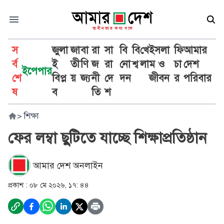
স
জুলা
জা
বা
রা
সা
বি
বি
খে
ইসলা
ফি
আমার
র্ব
ই
তী
ণি
জ
রা
নো
শ্ব
লা
ম ও
চা
দেশ
ইপেপার
শে
বিপ্ল
য়
জ্য
নী
দে
দন
জীবন
র
পরিবার
ষ
ব
তি
শ
>
শিক্ষা
ফের লম্বা ছুটিতে যাচ্ছে শিক্ষাপ্রতিষ্ঠান
আমার দেশ অনলাইন
প্রকাশ :
০৮ মে ২০২৬, ১৭: ৪৪