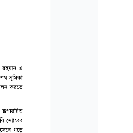
াউর রহমান এ
িশেষ ভূমিকা
 পালন করতে
ূপান্তরিত
ি সেক্টরের
হিসেবে গড়ে