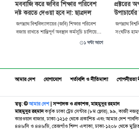
মববাজি করে জবির শিক্ষার পরিবেশ
প্রক্টরের
নষ্ট করতে দেওয়া হবে না: ছাত্রদল
উপাচার্যে
জগন্নাথ বিশ্ববিদ্যালয়ের (জবি) শিক্ষার পরিবেশ
জগন্নাথ বিশ্ব
বজায় রাখতে শান্তিপূর্ণ অবস্থান কর্মসূচি চালিয়ে
সংঘটিত হামল
যাওয়ার ঘোষণা দিয়েছে বিশ্ববিদ্যালয় শাখা
শাস্তি, প্রশ
১ ঘণ্টা আগে
ছাত্রদল। একই সঙ্গে কোনো ধরনের ‘মববাজি’ বা
ক্যাম্পাসে নি
শিক্ষার পরিবেশ নষ্টের চেষ্টা মেনে নেওয়া হবে না
দাবিতে উপাচ
বলে মন্তব্য করেছেন সংগঠনটির আহ্বায়ক মেহেদী
স্মারকলিপি দিয
হাসান হিমেল। বৃহস্
শিক্ষার্থী সং
আমার দেশ
যোগাযোগ
শর্তাবলি ও নীতিমালা
গোপনীয়তা 
স্বত্ব: ©️
আমার দেশ
| সম্পাদক ও প্রকাশক, মাহমুদুর রহমান
মাহমুদুর রহমান
কর্তৃক ঢাকা ট্রেড সেন্টার (৮ম ফ্লোর), ৯৯, কাজী নজ
কারওয়ান বাজার, ঢাকা-১২১৫ থেকে প্রকাশিত এবং আমার দেশ পাবলিক
৪৪৬/সি ও ৪৪৬/ডি, তেজগাঁও শিল্প এলাকা, ঢাকা-১২০৮ থেকে মুদ্রি