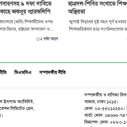
 অপসারণসহ ৯ দফা দাবিতে
ছাত্রদল-শিবির সংঘাতে শিক্ষা
র কাছে জকসুর স্মারকলিপি
অস্থিরতা
বিদ্যালয়ে (জবি) শিক্ষার্থীদের ওপর
জুলাই বিপ্লবের দুই বছর পূর্ণ হওয়ার
ার বিচার, প্রক্টরের অপসারণ ও
শিক্ষাপ্রতিষ্ঠানে ছাত্র সংগঠনগুলোর
াসনিক জবাবদিহিতা নিশ্চিতকরণ এবং
সংঘর্ষ নতুন করে উদ্বেগ তৈরি করেছ
২ ঘণ্টা আগে
রাপদ ও গণতান্ত্রিক পরিবেশ প্রতিষ্ঠার
আগে যারা একসঙ্গে রাজপথে আন্দ
ার্য বরাবর ৯ দফা দাবিসংবলিত
লড়াই করেছেন তারা এখন রক্তক্ষয়
়েছে জগন্নাথ বিশ্ববিদ্যালয় কেন্দ্রীয়
জড়িয়ে পড়েছেন। বিষয়টি নিয়ে বিভি
সদ
চলছে আলোচনা-সমালোচনা। দেশ
নীতি
ডিএমসিএ
সম্পাদকীয় নীতি
সম্পাদকীয় ও বাণিজ্য বিভ
রুল ইসলাম অ্যাভিনিউ,
বাজার, ঢাকা-১২১৫।
েশন লিমিটেড প্রেস,
ফোন: ০২-৫৫০১২২৫০। 
ত।
বার্তা: ফোন: ০৯৬৬৬-
বিজ্ঞাপন: ফোন: +৮৮০