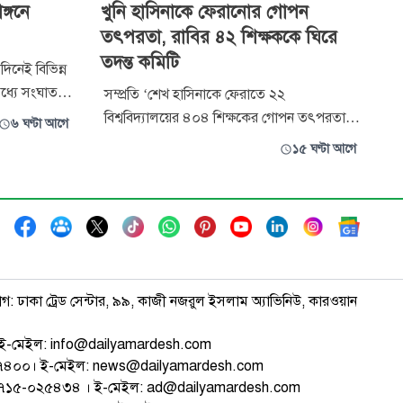
ঙ্গনে
খুনি হাসিনাকে ফেরানোর গোপন
তৎপরতা, রাবির ৪২ শিক্ষককে ঘিরে
তদন্ত কমিটি
 দিনেই বিভিন্ন
 মধ্যে সংঘাত-
সম্প্রতি ‘শেখ হাসিনাকে ফেরাতে ২২
ে। দুই বছর
বিশ্ববিদ্যালয়ের ৪০৪ শিক্ষকের গোপন তৎপরতা’
৬ ঘণ্টা আগে
োলন করেছেন,
শিরোনামে একটি অনুসন্ধানী প্রতিবেদন প্রকাশ
১৫ ঘণ্টা আগে
ী সংঘাতে
করেছে একটি সংবাদমাধ্যম। সেখানে রাজশাহী
ন্ন মহলে
বিশ্ববিদ্যালয়ের (রাবি) ৪২ জন শিক্ষকের নাম
ে
উল্লেখ করা হয়েছে। সংবাদ প্রকাশের পর বিষয়টি
বিশ্ববিদ্যালয় প্রশাসনের নজরে আসে। প্রতিবেদনে
াগ: ঢাকা ট্রেড সেন্টার, ৯৯, কাজী নজরুল ইসলাম অ্যাভিনিউ, কারওয়ান
ই-মেইল: info@dailyamardesh.com
৭৪৭৪০০। ই-মেইল: news@dailyamardesh.com
-১৭১৫-০২৫৪৩৪ । ই-মেইল: ad@dailyamardesh.com