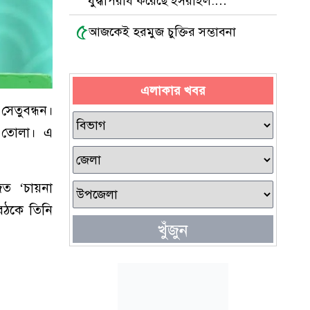
যুদ্ধাপরাধ করেছে ইসরাইল:
এইচআরডব্লিউ
৫
আজকেই হরমুজ চুক্তির সম্ভাবনা
এলাকার খবর
সেতুবন্ধন।
ে তোলা। এ
ত ‘চায়না
বৈঠকে তিনি
খুঁজুন