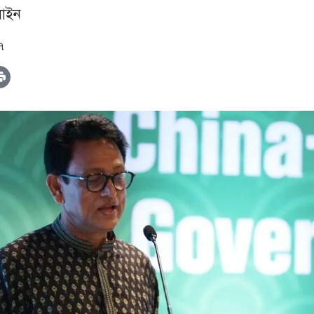
াইন
৭