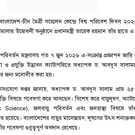
বাংলাদেশ-চীন মৈত্রী সম্মেলন কেন্দ্রে বিশ্ব পরিবেশ দিবস ২০
লার উদ্বোধনী অনুষ্ঠানে প্রধানমন্ত্রী তারেক রহমান তাঁর হাতে 
িবর্তন মন্ত্রণালয় গত ৭ জুন ২০২৬ এ-সংক্রান্ত প্রজ্ঞাপন জার
ও প্রযুক্তি উদ্ভাবন ক্যাটাগরিতে অধ্যাপক ড. আবদুস সালা
 জন্য মনোনীত করা হয়।
 জনসংযোগ দপ্তর জানায়, অধ্যাপক ড. আবদুস সালাম প্রায় ২
রযুক্তি বিষয়ে গবেষণা করে আসছেন। বিশেষ করে বায়ুদূষণ, অ্য
 Science), জলবায়ু পরিবর্তন এবং জনস্বাস্থ্য বিষয়ে তা
শংসিত হয়েছে। বাংলাদেশের বায়ুর মানোন্নয়ন, দূষণের উৎস শনাক্ত
নে তাঁর গবেষণা গুরুত্বপূর্ণ অবদান রেখেছে।