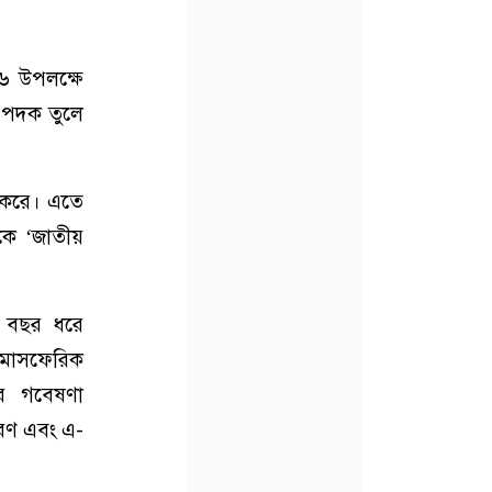
২৬ উপলক্ষে
এ পদক তুলে
ি করে। এতে
মকে ‘জাতীয়
৫ বছর ধরে
াটমোসফেরিক
ঁর গবেষণা
করণ এবং এ-