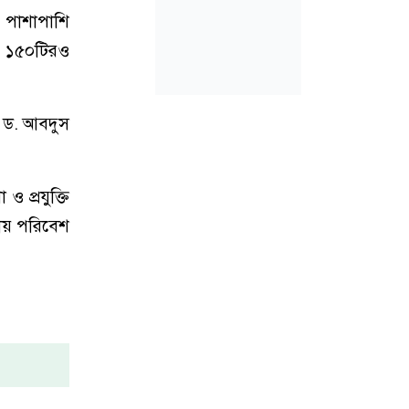
ে। পাশাপাশি
বং ১৫০টিরও
ক ড. আবদুস
 প্রযুক্তি
তীয় পরিবেশ