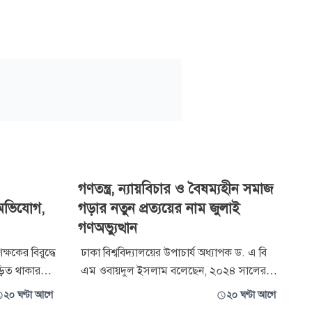
গণতন্ত্র, ন্যায়বিচার ও বৈষম্যহীন সমাজ
’ অভিযোগ,
গড়ার নতুন প্রত্যয়ের নাম জুলাই
গণঅভ্যুত্থান
ক্ষকের বিরুদ্ধে
ঢাকা বিশ্ববিদ্যালয়ের উপাচার্য অধ্যাপক ড. এ বি
ড়িত থাকার
এম ওবায়দুল ইসলাম বলেছেন, ২০২৪ সালের
টি গঠন করেছে
জুলাই গণঅভ্যুত্থান শুধু একটি রাজনৈতিক
২০ ঘণ্টা আগে
২০ ঘণ্টা আগে
 (৬ আগস্ট)
পরিবর্তনের ঘটনা নয়; এটি গণতন্ত্র, ন্যায়বিচার,